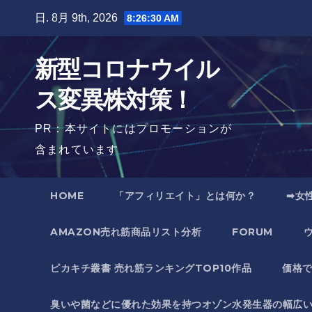
Skip
日. 8月 9th, 2026
8:26:31 AM
to
content
新型コロナウイル
ス変異株対策！
PR：本サイトにはプロモーションが
含まれています
HOME
「アフィリエイト」とは何か？
➡女
AMAZON売れ筋商品リスト分析
FORUM
ピカキチ叢書 売れ筋ランキングTOP10作品
価格
臭いや菌などに優れた効果を持つオゾン水発生器の幅広