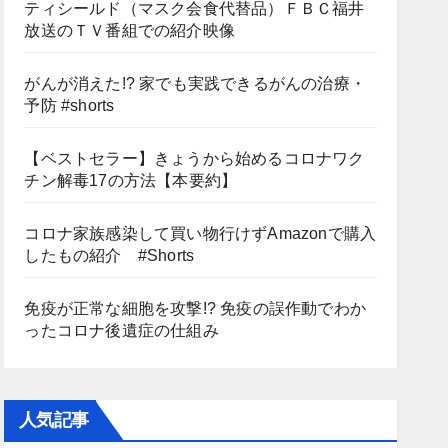
ティシールド（マスク会食代替品）ＦＢＣ福井
放送のＴＶ番組での紹介映像
がんが消えた!? 家でも実践できるがんの治療・
予防 #shorts
【ベストセラー】きょうから始めるコロナワク
チン解毒17の方法【本要約】
コロナ家族感染して買い物行けずAmazonで購入
したもの紹介 #Shorts
免疫が正常な細胞を攻撃!? 免疫の誤作動でわか
ったコロナ後遺症の仕組み
人気記事