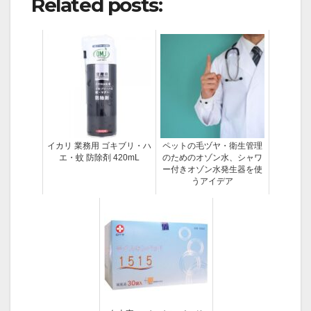
Related posts:
イカリ 業務用 ゴキブリ・ハ
ペットの毛ヅヤ・衛生管理
エ・蚊 防除剤 420mL
のためのオゾン水、シャワ
ー付きオゾン水発生器を使
うアイデア