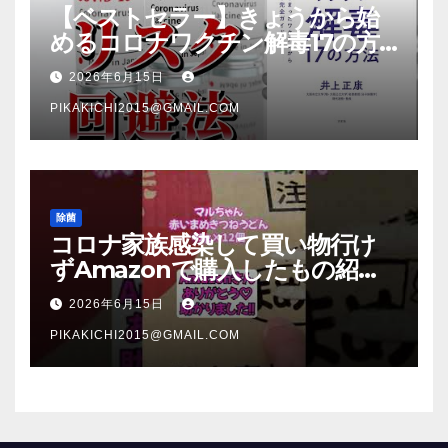
【ベストセラー】きょうから始
めるコロナワクチン解毒17の方
法【本要約】
2026年6月15日
PIKAKICHI2015@GMAIL.COM
除菌
コロナ家族感染して買い物行け
ずAmazonで購入したもの紹
介 #Shorts
2026年6月15日
PIKAKICHI2015@GMAIL.COM