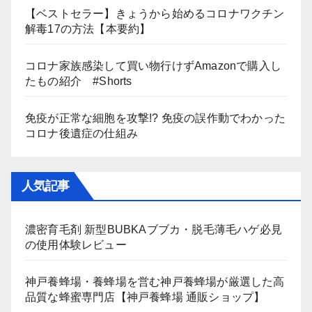
【ベストセラー】きょうから始めるコロナワクチン
解毒17の方法【本要約】
コロナ家族感染して買い物行けずAmazonで購入し
たもの紹介 #Shorts
免疫が正常な細胞を攻撃!? 免疫の誤作動でわかった
コロナ後遺症の仕組み
人気記事
濃密育毛剤 新型BUBKAブブカ・脱毛薄毛ハゲ必見
の使用体験レビュー
神戸養蜂場・養蜂場を営む神戸養蜂場が厳選した高
品質な蜂蜜専門店【神戸養蜂場 通販ショップ】