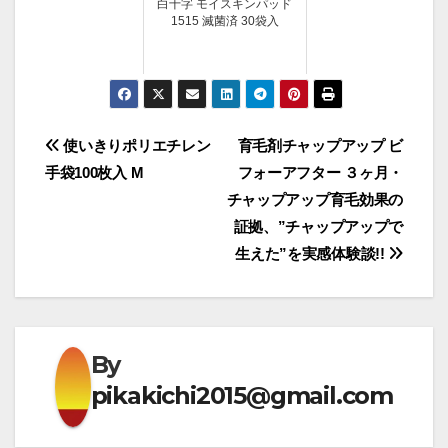
白十字 モイスキンパッド
1515 滅菌済 30袋入
投
使いきりポリエチレン
育毛剤チャップアップ ビ
手袋100枚入 M
フォーアフター ３ヶ月・
稿
チャップアップ育毛効果の
ナ
証拠、”チャップアップで
生えた”を実感体験談!!
ビ
ゲ
ー
By
シ
pikakichi2015@gmail.com
ョ