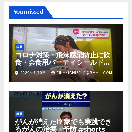
You missed
除菌
コロナ対策・飛沫感染防止に飲
食・会食用パーティシールド
（マスク会食代替品）ＦＢＣ福井
2026年7月6日
PIKAKICHI2015@GMAIL.COM
放送のＴＶ番組での紹介映像
除菌
がんが消えた!? 家でも実践でき
るがんの治療・予防 #shorts