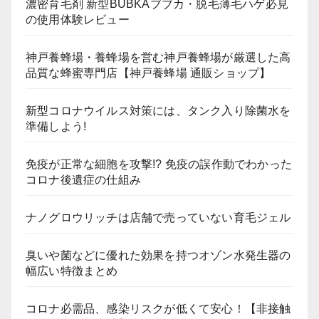
濃密育毛剤 新型BUBKAブブカ・脱毛薄毛ハゲ必見
の使用体験レビュー
神戸養蜂場・養蜂場を営む神戸養蜂場が厳選した高
品質な蜂蜜専門店【神戸養蜂場 通販ショップ】
新型コロナウイルス対策には、タンク入り除菌水を
準備しよう!
免疫が正常な細胞を攻撃!? 免疫の誤作動でわかった
コロナ後遺症の仕組み
ナノグロウリッチは店舗で売っていない育毛ジェル
臭いや菌などに優れた効果を持つオゾン水発生器の
幅広い特徴まとめ
コロナ必需品、感染リスクが低くて安心！【非接触