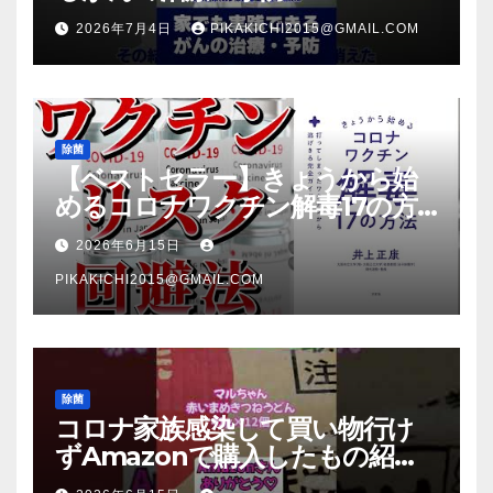
2026年7月4日
PIKAKICHI2015@GMAIL.COM
除菌
【ベストセラー】きょうから始
めるコロナワクチン解毒17の方
法【本要約】
2026年6月15日
PIKAKICHI2015@GMAIL.COM
除菌
コロナ家族感染して買い物行け
ずAmazonで購入したもの紹
介 #Shorts