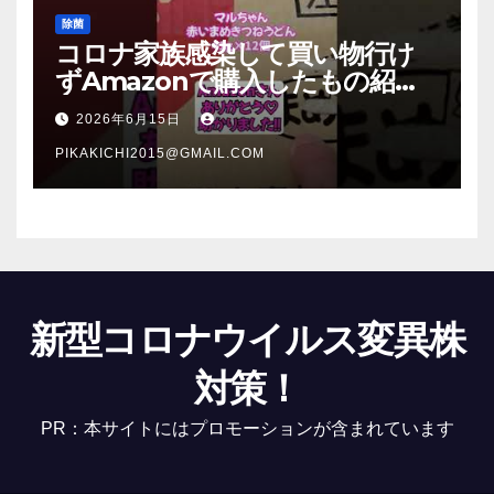
除菌
コロナ家族感染して買い物行け
ずAmazonで購入したもの紹
介 #Shorts
2026年6月15日
PIKAKICHI2015@GMAIL.COM
新型コロナウイルス変異株
対策！
PR：本サイトにはプロモーションが含まれています