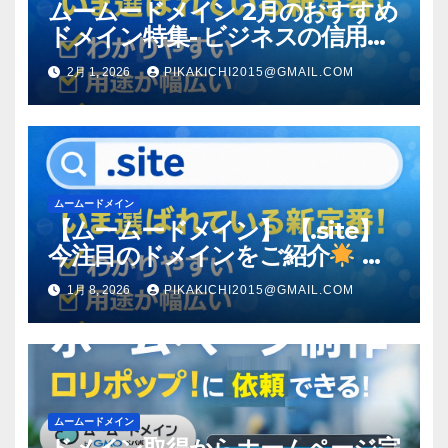
ムームードメイン 2月のおすすめ
ドメイン特集- ビジネスの信用を
築く――そのすべての起点となる
2月 1, 2026
PIKAKICHI2015@GMAIL.COM
のが独自ドメイン
ムームードメイン
【ムームードメイン】 【.site】
今注目のドメインをご紹介
何
をするサイトか”が一目で伝わ
1月 8, 2026
PIKAKICHI2015@GMAIL.COM
る。いま選ばれている新定番ドメ
イン
ムームードメイン