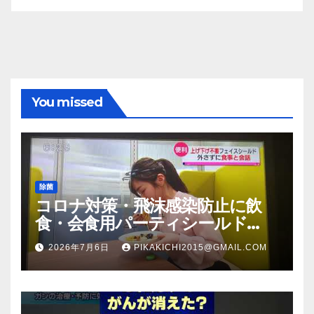
You missed
除菌
コロナ対策・飛沫感染防止に飲
食・会食用パーティシールド
（マスク会食代替品）ＦＢＣ福井
2026年7月6日
PIKAKICHI2015@GMAIL.COM
放送のＴＶ番組での紹介映像