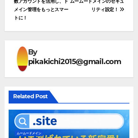
数アカウントを活用し、ド
ムームードメインのセキュ
稿
メイン管理をもっとスマー
リティ設定！
ナ
トに！
ビ
ゲ
By
ー
pikakichi2015@gmail.com
シ
ョ
ン
Related Post
ムームードメイン