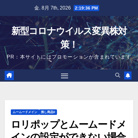
Skip
金. 8月 7th, 2026
2:19:37 PM
to
content
新型コロナウイルス変異株対
策！
PR：本サイトにはプロモーションが含まれています
ムームードメイン
推し商品II
ロリポップとムームードメ
インの設定ができない場合