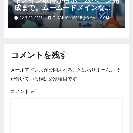
ドメイン取得からホームページ完
成まで。ムームードメインな
ら“全部まとめて”安心スタート
12月 30, 2025
PIKAKICHI2015@GMAIL.COM
コメントを残す
メールアドレスが公開されることはありません。
※
が付いている欄は必須項目です
コメント
※