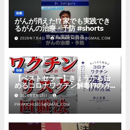
除菌
がんが消えた!? 家でも実践でき
るがんの治療・予防 #shorts
2026年7月4日
PIKAKICHI2015@GMAIL.COM
除菌
【ベストセラー】きょうから始
めるコロナワクチン解毒17の方
法【本要約】
2026年6月15日
PIKAKICHI2015@GMAIL.COM