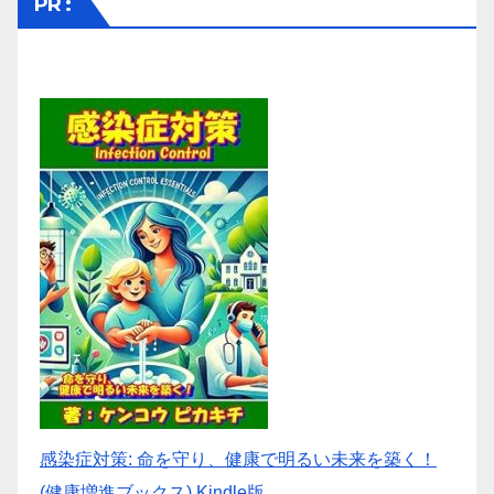
PR :
ジ
送
り
感染症対策: 命を守り、健康で明るい未来を築く！
(健康増進ブックス) Kindle版