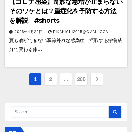
【コロナ感染】奇妙な急増が止まらない
そのワケとは？重症化を予防する方法
を解説 #shorts
2026年4月22日
PIKAKICHI2015@GMAIL.COM
夏も油断できない季節外れな感染症！摂取する栄養成
分で変わる体…
投
1
2
…
205
稿
の
ペ
ー