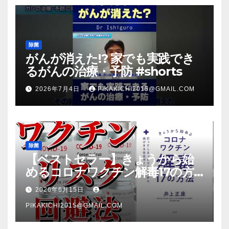
除菌
がんが消えた!? 家でも実践でき
るがんの治療・予防 #shorts
2026年7月4日
PIKAKICHI2015@GMAIL.COM
除菌
【ベストセラー】きょうから始
めるコロナワクチン解毒17の方
法【本要約】
2026年6月15日
PIKAKICHI2015@GMAIL.COM