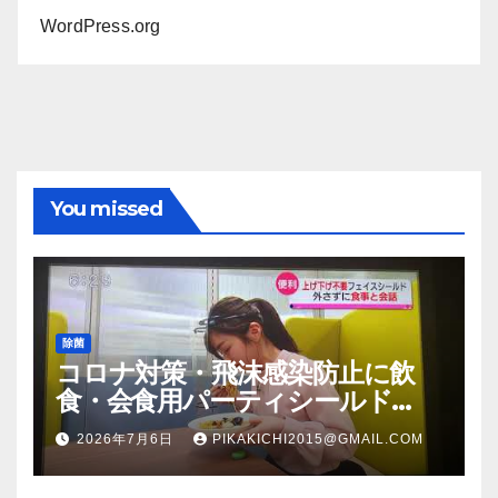
WordPress.org
You missed
除菌
コロナ対策・飛沫感染防止に飲
食・会食用パーティシールド
（マスク会食代替品）ＦＢＣ福井
2026年7月6日
PIKAKICHI2015@GMAIL.COM
放送のＴＶ番組での紹介映像