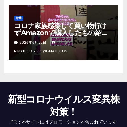
除菌
コロナ家族感染して買い物行け
ずAmazonで購入したもの紹
介 #Shorts
2026年6月15日
PIKAKICHI2015@GMAIL.COM
新型コロナウイルス変異株
対策！
PR：本サイトにはプロモーションが含まれています