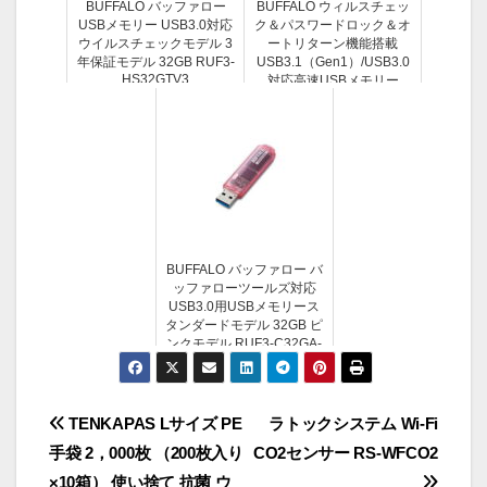
BUFFALO バッファロー
BUFFALO ウィルスチェッ
USBメモリー USB3.0対応
ク＆パスワードロック＆オ
ウイルスチェックモデル 3
ートリターン機能搭載
年保証モデル 32GB RUF3-
USB3.1（Gen1）/USB3.0
HS32GTV3
対応高速USBメモリー
32GB ダークシルバー
RUF3-KV32G-DS
BUFFALO バッファロー バ
ッファローツールズ対応
USB3.0用USBメモリース
タンダードモデル 32GB ピ
ンクモデル RUF3-C32GA-
PK
投
TENKAPAS Lサイズ PE
ラトックシステム Wi-Fi
手袋 2，000枚 （200枚入り
CO2センサー RS-WFCO2
稿
×10箱） 使い捨て 抗菌 ウ