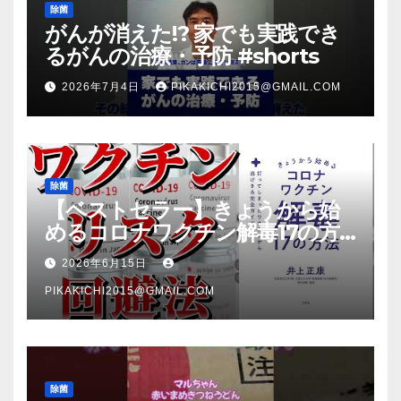
除菌
がんが消えた!? 家でも実践でき
るがんの治療・予防 #shorts
2026年7月4日
PIKAKICHI2015@GMAIL.COM
除菌
【ベストセラー】きょうから始
めるコロナワクチン解毒17の方
法【本要約】
2026年6月15日
PIKAKICHI2015@GMAIL.COM
除菌