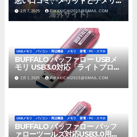
悪い口コミ、メリットとデメリ
ット!! 【徹底解説】
2月 7, 2025
PIKAKICHI2015@GMAIL.COM
USBメモリ
パソコン・周辺機器
メモリ
家電・PC・スマホ
BUFFALO バッファロー USBメ
モリ USB3.0対応「ライトプロテ
クト機能」搭載モデル RUF3-
2月 1, 2025
PIKAKICHI2015@GMAIL.COM
C8GA-PK
USBメモリ
パソコン・周辺機器
メモリ
家電・PC・スマホ
BUFFALO バッファロー バッフ
ァローツールズ対応USB3.0用