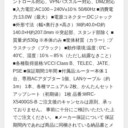
ントロール対応、VPNパススルー対応、DMZ対応
■入力電圧:AC100～240V±10％ 50/60Hz ■消費電
力:13.0W（最大） ■電源コネクター:DCジャック
■外形寸法（幅×奥行き×高さ）:W約40.0×D約
140.0×H約207.0mm ※突起部、スタンド部除く ■
質量:約530g ※本体のみ ■筐体材質（カラー）:プ
ラスチック（ブラック） ■動作環境:温度 : 0℃～
40℃、湿度 : 10％～85％（ただし結露なきこと）
■各種取得規格:VCCI Class B、TELEC、JATE、
PSE ■保証期間:1年間 ■付属品:ルーター本体 1
台、専用ACアダプター 1個、LANケーブル（約
1m） 1本、各種マニュアル 2枚、かんたんセット
アップシート（初期値） 1枚 品番:WRC-
X5400GS-B ご注文後のキャンセルは原則、承っ
ておりません。 事前に十分にご検討いただいた上
でご注文ください。 ■メーカー保証について 保証
期間内であれば商品に同梱されている納品書とメ