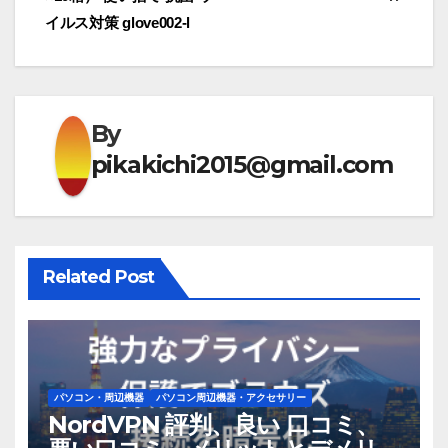
ナ
イルス対策 glove002-l
ビ
ゲ
By
ー
pikakichi2015@gmail.com
シ
ョ
ン
Related Post
パソコン・周辺機器
パソコン周辺機器・アクセサリー
NordVPN 評判、良い 口コミ、