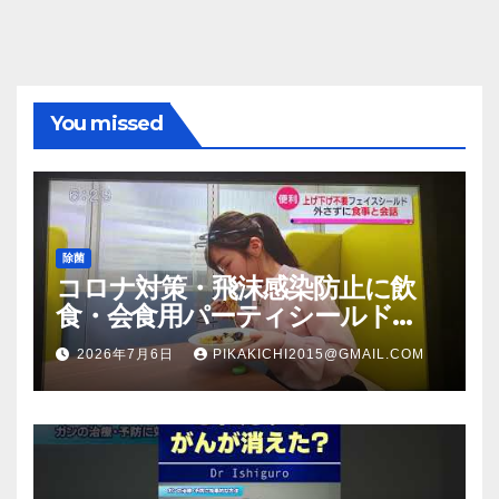
You missed
除菌
コロナ対策・飛沫感染防止に飲
食・会食用パーティシールド
（マスク会食代替品）ＦＢＣ福井
2026年7月6日
PIKAKICHI2015@GMAIL.COM
放送のＴＶ番組での紹介映像