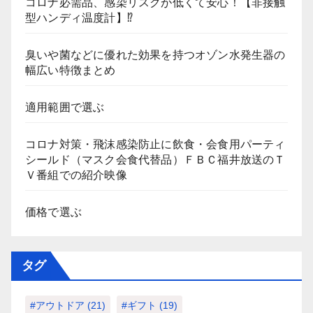
コロナ必需品、感染リスクが低くて安心！【非接触
型ハンディ温度計】⁉
臭いや菌などに優れた効果を持つオゾン水発生器の
幅広い特徴まとめ
適用範囲で選ぶ
コロナ対策・飛沫感染防止に飲食・会食用パーティ
シールド（マスク会食代替品）ＦＢＣ福井放送のＴ
Ｖ番組での紹介映像
価格で選ぶ
タグ
#アウトドア
(21)
#ギフト
(19)