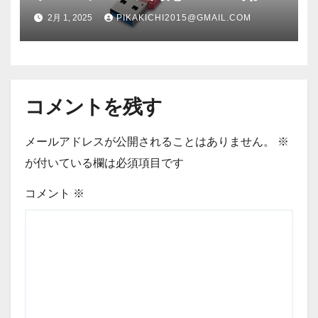
USBメモリースタンダードモデ
2月 1, 2025
PIKAKICHI2015@GMAIL.COM
ル 64GB ピンクモデル RUF3-
C64GA-PK RUF3C64GAPK
コメントを残す
メールアドレスが公開されることはありません。
※
が付いている欄は必須項目です
コメント
※