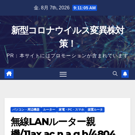
Skip
金. 8月 7th, 2026
9:11:07 AM
to
content
新型コロナウイルス変異株対
策！
PR：本サイトにはプロモーションが含まれています
パソコン・周辺機器
ルーター
家電・PC・スマホ
据置ルータ
無線LANルーター親
機/11ax.ac.n.a.g.b/4804