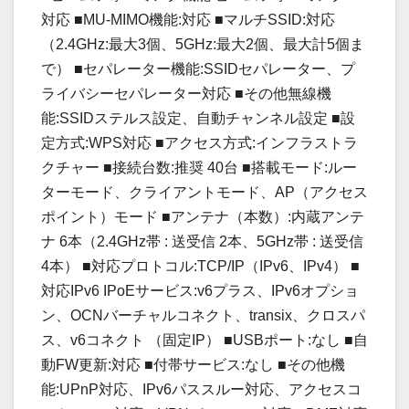
対応 ■MU-MIMO機能:対応 ■マルチSSID:対応
（2.4GHz:最大3個、5GHz:最大2個、最大計5個ま
で） ■セパレーター機能:SSIDセパレーター、プ
ライバシーセパレーター対応 ■その他無線機
能:SSIDステルス設定、自動チャンネル設定 ■設
定方式:WPS対応 ■アクセス方式:インフラストラ
クチャー ■接続台数:推奨 40台 ■搭載モード:ルー
ターモード、クライアントモード、AP（アクセス
ポイント）モード ■アンテナ（本数）:内蔵アンテ
ナ 6本（2.4GHz帯 : 送受信 2本、5GHz帯 : 送受信
4本） ■対応プロトコル:TCP/IP（IPv6、IPv4） ■
対応IPv6 IPoEサービス:v6プラス、IPv6オプショ
ン、OCNバーチャルコネクト、transix、クロスパ
ス、v6コネクト （固定IP） ■USBポート:なし ■自
動FW更新:対応 ■付帯サービス:なし ■その他機
能:UPnP対応、IPv6パススルー対応、アクセスコ