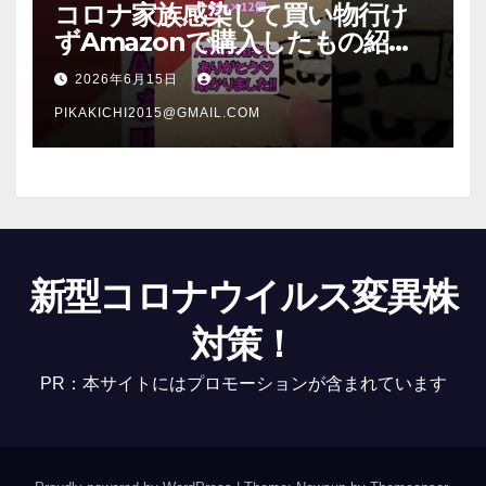
コロナ家族感染して買い物行け
ずAmazonで購入したもの紹
介 #Shorts
2026年6月15日
PIKAKICHI2015@GMAIL.COM
新型コロナウイルス変異株
対策！
PR：本サイトにはプロモーションが含まれています