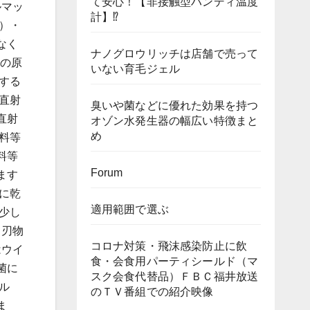
て安心！【非接触型ハンディ温度
ルマッ
計】⁉
）・
なく
ナノグロウリッチは店舗で売って
形の原
いない育毛ジェル
する
直射
臭いや菌などに優れた効果を持つ
直射
オゾン水発生器の幅広い特徴まと
め
料等
料等
Forum
ます
に乾
適用範囲で選ぶ
少し
て刃物
コロナ対策・飛沫感染防止に飲
はウイ
食・会食用パーティシールド（マ
菌に
スク会食代替品）ＦＢＣ福井放送
ル
のＴＶ番組での紹介映像
ま