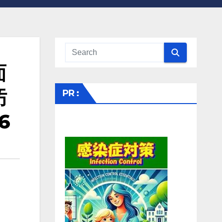
面
汚
PR :
6