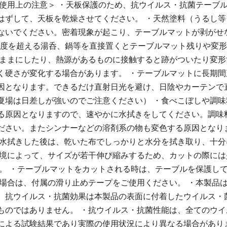
使用上の注意＞ ・天板保護のため、抗ウイルス・抗菌テーブ
はずして、天板を乾燥させてください。 ・天然塗料（うるし等
ないでください。密着現象が起こり、テーブルマットが剥がせ
0度を超える湯呑、鍋等を直接置くとテーブルマット残りや変
たままにしたり、熱源があるものに接触すると跡がついたり変形
く硬さが変化する場合があります。 ・テーブルマットに長期間
因となります。できるだけ直射日光を避け、日陰やカーテンで
夏場は日差しが強いのでご注意ください） ・食べこぼしや調味
る原因となりますので、速やかに水拭きをしてください。調味
ださい。またシンナーなどの溶剤系の物も変色する原因となり
を水拭きした後は、乾いた布でしっかりと水分を拭き取り、十分
環境によって、サイズが若干伸び縮みするため、カットの際には
。 ・テーブルマットをカットされる時は、テーブルを保護し
場合は、付属の滑り止めテープをご使用ください。 ・本製品
、抗ウイルス・抗菌効果は本製品の表面に付着したウイルス・
ものではありません。 ・抗ウイルス・抗菌性能は、全てのウイ
による試験結果であり実際の使用状況により異なる場合があり