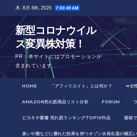
Skip
木. 8月 6th, 2026
7:03:50 AM
to
content
新型コロナウイル
ス変異株対策！
PR：本サイトにはプロモーションが
含まれています
HOME
「アフィリエイト」とは何か？
➡女
AMAZON売れ筋商品リスト分析
FORUM
ピカキチ叢書 売れ筋ランキングTOP10作品
価格
臭いや菌などに優れた効果を持つオゾン水発生器の幅広