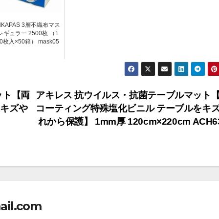
NKAPAS 3層不織布マス
レギュラー 2500枚 （1
0枚入×50箱） mask05
ット【両
アキレス 抗ウイルス・抗菌テーブルマット
をキズや
コーティング特殊塩化ビニル テーブルをキ
れから保護】 1mm厚 120cm×220cm ACH6
ail.com