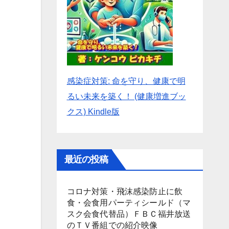
感染症対策: 命を守り、健康で明
るい未来を築く！ (健康増進ブッ
クス) Kindle版
最近の投稿
コロナ対策・飛沫感染防止に飲
食・会食用パーティシールド（マ
スク会食代替品）ＦＢＣ福井放送
のＴＶ番組での紹介映像