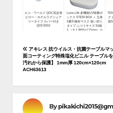
エコ・ワールド QOC高反発
Luna Life 多機能UV除菌ボ
TE
ピロー・ホテルラグジュア
ックス STERI BOX ＋ 立体
ク 
リータイプ カバー付き
3層不織布マスク 使い切り
箱5
QOC0002
タイプ ふつうサイズ 50枚
入（大人用95×175mm）セ
ット LNUV-JB1-CWH＋
mask-5...
投
アキレス 抗ウイルス・抗菌テーブルマ
面コーティング特殊塩化ビニル テーブル
稿
汚れから保護】 1mm厚 120cm×120cm
ナ
ACH63613
ビ
ゲ
ー
By
pikakichi2015@gm
シ