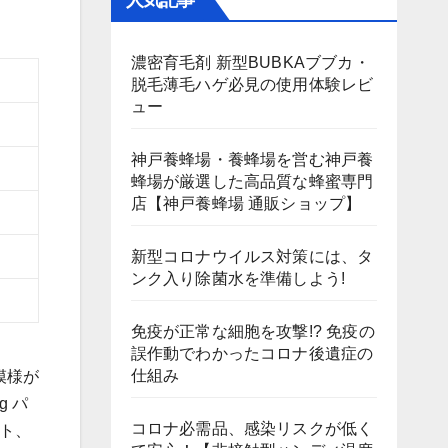
人気記事
濃密育毛剤 新型BUBKAブブカ・
脱毛薄毛ハゲ必見の使用体験レビ
ュー
神戸養蜂場・養蜂場を営む神戸養
蜂場が厳選した高品質な蜂蜜専門
店【神戸養蜂場 通販ショップ】
新型コロナウイルス対策には、タ
ンク入り除菌水を準備しよう!
免疫が正常な細胞を攻撃!? 免疫の
誤作動でわかったコロナ後遺症の
仕組み
模様が
g パ
コロナ必需品、感染リスクが低く
ット、