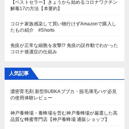
【ベストセラー】きょうから始めるコロナワクチン
解毒17の方法【本要約】
コロナ家族感染して買い物行けずAmazonで購入し
たもの紹介 #Shorts
免疫が正常な細胞を攻撃!? 免疫の誤作動でわかった
コロナ後遺症の仕組み
人気記事
濃密育毛剤 新型BUBKAブブカ・脱毛薄毛ハゲ必見
の使用体験レビュー
神戸養蜂場・養蜂場を営む神戸養蜂場が厳選した高
品質な蜂蜜専門店【神戸養蜂場 通販ショップ】