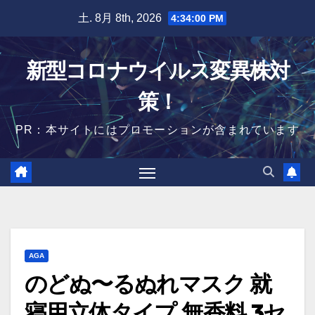
Skip
土. 8月 8th, 2026
4:34:01 PM
to
content
新型コロナウイルス変異株対
策！
PR：本サイトにはプロモーションが含まれています
AGA
のどぬ〜るぬれマスク 就
寝用立体タイプ 無香料 3セ