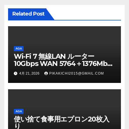
ョ
ン
Related Post
AGA
Wi-Fi 7 無線LAN ルーター
10Gbps WAN 5764＋1376Mbps
メッシュ対応 IPv6（IPoE） AIセ
4月 21, 2026
PIKAKICHI2015@GMAIL.COM
キュリティ搭載（F-Secure
SENSE） ブラック WRC-
BE72XSD-BA
AGA
使い捨て食事用エプロン20枚入
り