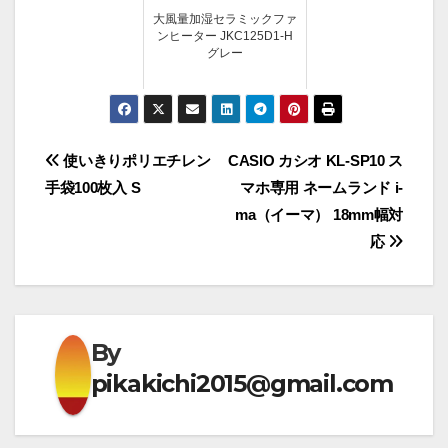
大風量加湿セラミックファ
ンヒーター JKC125D1-H
グレー
投
使いきりポリエチレン
CASIO カシオ KL-SP10 ス
手袋100枚入 S
マホ専用 ネームランド i-
稿
ma（イーマ） 18mm幅対
ナ
応
ビ
ゲ
By
ー
pikakichi2015@gmail.com
シ