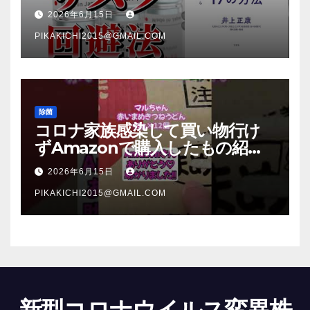
法【本要約】
2026年6月15日
PIKAKICHI2015@GMAIL.COM
除菌
コロナ家族感染して買い物行け
ずAmazonで購入したもの紹
介 #Shorts
2026年6月15日
PIKAKICHI2015@GMAIL.COM
新型コロナウイルス変異株