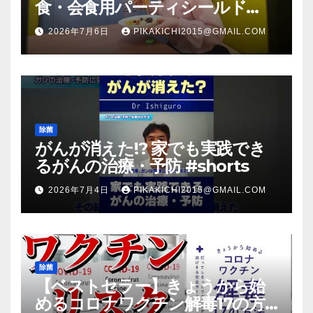
食・会食用パーティシールド
（マスク会食代替品）ＦＢＣ福井
2026年7月6日
PIKAKICHI2015@GMAIL.COM
放送のＴＶ番組での紹介映像
除菌
がんが消えた!? 家でも実践でき
るがんの治療・予防 #shorts
2026年7月4日
PIKAKICHI2015@GMAIL.COM
除菌
【ベストセラー】きょうから始
めるコロナワクチン解毒17の方