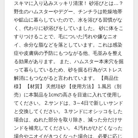
スキマに入り込みスッキリ清潔！ 砂浴びとは…？
野生のハムスターやデグー、チンチラは乾燥地帯
や鉱山に暮らしていたので、水を浴びる習慣がな
く、代わりに砂浴びをしていました。 砂に体をこ
すりつけることで、毛についた汚れや嫌なニオ
イ、余分な脂などを落としています。これは感染
症や皮膚病の予防にもつながる他、毛並みを整え
る効果があります。 また、ハムスター本来穴を掘
って暮らしているため、砂を掘る行為がストレス
解消にもつながると言われています。 【商品仕
様】 【材質】 天然珪砂 【使用方法】 1.風呂（別
売）に本製品を1cmの高さを目途に入れて使用し
てください。 2.サンドは、3～4日で新しいサンド
と交換してください。 3.サンドにオシッコをした
場合は、ぬれた部分を取り除き、減った分だけサ
ンドを補充してください。 4.汚れがひどくなった
場合やニオイがきつくなった場合は、必要に応じ