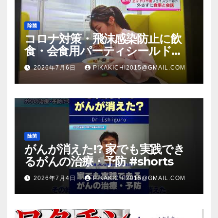
除菌
コロナ対策・飛沫感染防止に飲
食・会食用パーティシールド
（マスク会食代替品）ＦＢＣ福井
2026年7月6日
PIKAKICHI2015@GMAIL.COM
放送のＴＶ番組での紹介映像
除菌
がんが消えた!? 家でも実践でき
るがんの治療・予防 #shorts
2026年7月4日
PIKAKICHI2015@GMAIL.COM