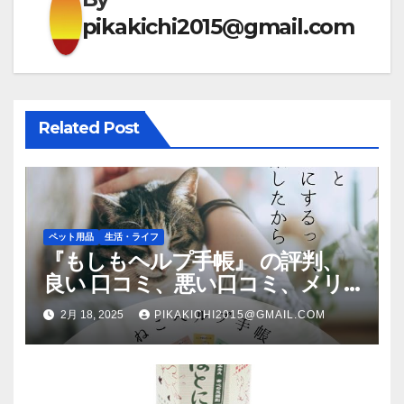
シ
pikakichi2015@gmail.com
ョ
ン
Related Post
ペット用品
生活・ライフ
『もしもヘルプ手帳』 の評判、
良い 口コミ、悪い口コミ、メリ
ットとデメリットはどうなの？
2月 18, 2025
PIKAKICHI2015@GMAIL.COM
【徹底解説】