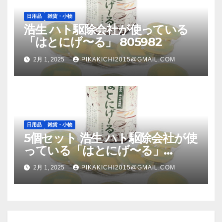
日用品
雑貨・小物
浩生 ハト駆除会社が使っている
「はとにげ〜る」 805982
2月 1, 2025
PIKAKICHI2015@GMAIL.COM
日用品
雑貨・小物
5個セット 浩生 ハト駆除会社が使
っている「はとにげ〜る」
805982X5
2月 1, 2025
PIKAKICHI2015@GMAIL.COM