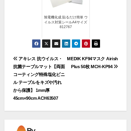
旭電機化成 貼るだけ簡単 ウ
イルス対策シールA4サイズ
812767
投
アキレス 抗ウイルス・
MEDIK KF94マスク Airish
抗菌テーブルマット【両面
Plus 50枚 MCH-KP94
稿
コーティング特殊塩化ビニ
ナ
ル テーブルをキズや汚れ
から保護】 1mm厚
ビ
45cm×90cm ACH63507
ゲ
ー
By