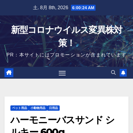
Skip
土. 8月 8th, 2026
6:00:25 AM
to
content
新型コロナウイルス変異株対
策！
PR：本サイトにはプロモーションが含まれています
ペット用品
小動物用品
日用品
ハーモニーバスサンド シ
ルキー 600g