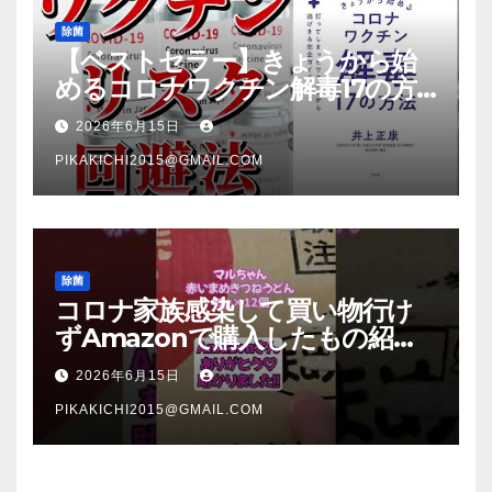
除菌
【ベストセラー】きょうから始
めるコロナワクチン解毒17の方
法【本要約】
2026年6月15日
PIKAKICHI2015@GMAIL.COM
除菌
コロナ家族感染して買い物行け
ずAmazonで購入したもの紹
介 #Shorts
2026年6月15日
PIKAKICHI2015@GMAIL.COM