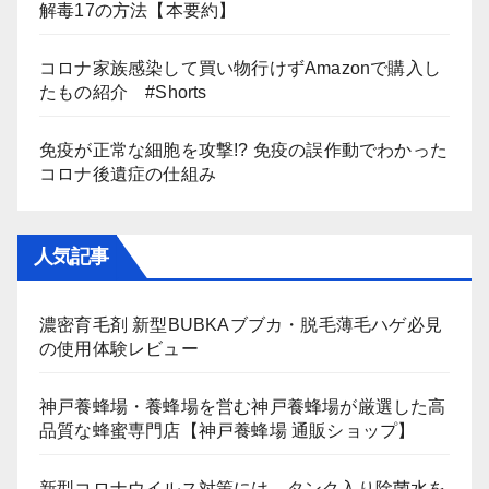
解毒17の方法【本要約】
コロナ家族感染して買い物行けずAmazonで購入し
たもの紹介 #Shorts
免疫が正常な細胞を攻撃!? 免疫の誤作動でわかった
コロナ後遺症の仕組み
人気記事
濃密育毛剤 新型BUBKAブブカ・脱毛薄毛ハゲ必見
の使用体験レビュー
神戸養蜂場・養蜂場を営む神戸養蜂場が厳選した高
品質な蜂蜜専門店【神戸養蜂場 通販ショップ】
新型コロナウイルス対策には、タンク入り除菌水を