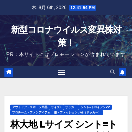
Skip
木. 8月 6th, 2026
12:41:55 PM
to
content
新型コロナウイルス変異株対
策！
PR：本サイトにはプロモーションが含まれています
アウトドア・スポーツ用品
サイズL
サッカー
シント=トロイデンVV
プロチーム・ファンアイテム
服・ファッション小物（サッカー）
林大地 Lサイズ シント=ト