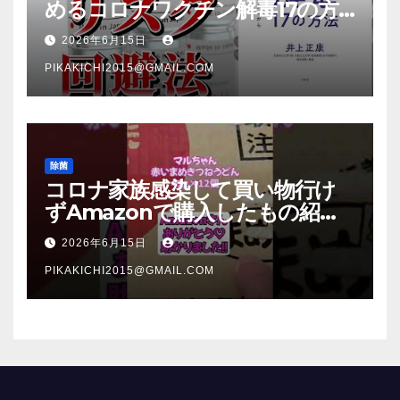
めるコロナワクチン解毒17の方
法【本要約】
2026年6月15日
PIKAKICHI2015@GMAIL.COM
除菌
コロナ家族感染して買い物行け
ずAmazonで購入したもの紹
介 #Shorts
2026年6月15日
PIKAKICHI2015@GMAIL.COM