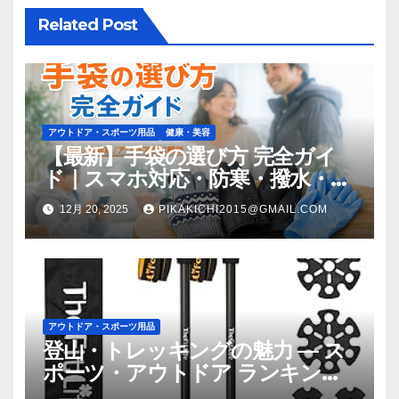
ン
Related Post
アウトドア・スポーツ用品
健康・美容
【最新】手袋の選び方 完全ガイ
ド｜スマホ対応・防寒・撥水・作
業用（ニトリル/ビニール）まで
12月 20, 2025
PIKAKICHI2015@GMAIL.COM
目的別に失敗しない
アウトドア・スポーツ用品
登山・トレッキングの魅力 — ス
ポーツ・アウトドア ランキング
TOP60