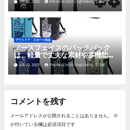
3月 22, 2025
PIKAKICHI2015@GMAIL.COM
アウトドア・スポーツ用品
ノースフェイスのバックパック
は、軽量で丈夫な素材や多機能な
収納スペース、そして高い防水性
3月 22, 2025
PIKAKICHI2015@GMAIL.COM
能など、さまざまな特徴を持って
います!
コメントを残す
メールアドレスが公開されることはありません。
※
が付いている欄は必須項目です