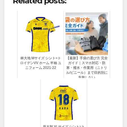
Related posts:
林大地 Mサイズ シント=ト
【最新】手袋の選び方 完全
ロイデンVV ホーム 半袖 ユ
ガイド｜スマホ対応・防
ニフォーム 2021-22
寒・撥水・作業用（ニトリ
ル/ビニール）まで目的別に
失敗しない
原大智 XLサイズ シント=ト