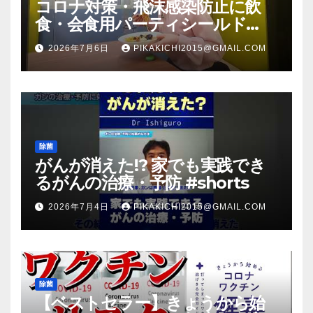
コロナ対策・飛沫感染防止に飲
食・会食用パーティシールド
（マスク会食代替品）ＦＢＣ福井
2026年7月6日
PIKAKICHI2015@GMAIL.COM
放送のＴＶ番組での紹介映像
除菌
がんが消えた!? 家でも実践でき
るがんの治療・予防 #shorts
2026年7月4日
PIKAKICHI2015@GMAIL.COM
除菌
【ベストセラー】きょうから始