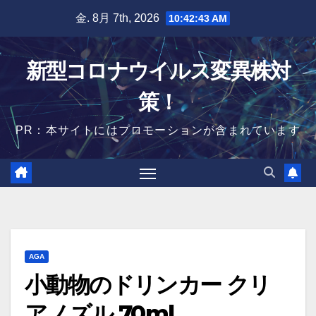
Skip
金. 8月 7th, 2026
10:42:44 AM
to
content
新型コロナウイルス変異株対
策！
PR：本サイトにはプロモーションが含まれています
AGA
小動物のドリンカー クリ
アノズル 70ml