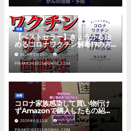
除菌
【ベストセラー】きょうから始
めるコロナワクチン解毒17の方
法【本要約】
2026年6月15日
PIKAKICHI2015@GMAIL.COM
除菌
コロナ家族感染して買い物行け
ずAmazonで購入したもの紹
介 #Shorts
2026年6月15日
PIKAKICHI2015@GMAIL.COM