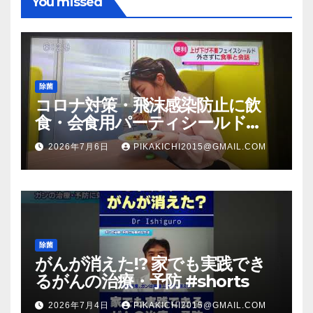
You missed
除菌
コロナ対策・飛沫感染防止に飲
食・会食用パーティシールド
（マスク会食代替品）ＦＢＣ福井
2026年7月6日
PIKAKICHI2015@GMAIL.COM
放送のＴＶ番組での紹介映像
除菌
がんが消えた!? 家でも実践でき
るがんの治療・予防 #shorts
2026年7月4日
PIKAKICHI2015@GMAIL.COM