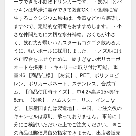
ープできる小動物ドリンカーです。 ・飲み口とパ
ッキンは熱湯消毒ができて殺菌OK！小動物に寄
生するコクシジウム原虫は、食器などから感染し
ますので、定期的な消毒をおすすめします。 ・小
さな仲間たちに大切な水分補給。おくちが小さ
く、飲む力が弱いハムスターもゴクゴク飲めるよ
うに、軽いボールに採用しました。 ・ノズルには
不正咬合をふせぐために、硬すぎないポリカーボ
ネートを採用！ ・キャリーに取り付け可能。 重
量:46 【商品仕様】【材質】、PET、ポリプロピ
レン、ポリカーボネート、ステンレス、合成ゴ
ム、【商品使用時サイズ】、巾4.2×高さ15×奥行
8cm、【対象】、ハムスター、リス、インコな
ど、【原産国または製造地】、中国、 ご注文後の
キャンセルは原則、承っておりません。 事前に十
分にご検討いただいた上でご注文ください。 ※こ
の商品は郵便局留め指定できません。出店者販売