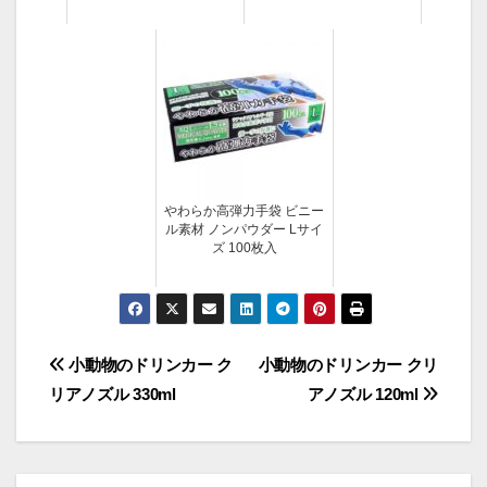
やわらか高弾力手袋 ビニー
ル素材 ノンパウダー Lサイ
ズ 100枚入
投
小動物のドリンカー ク
小動物のドリンカー クリ
リアノズル 330ml
アノズル 120ml
稿
ナ