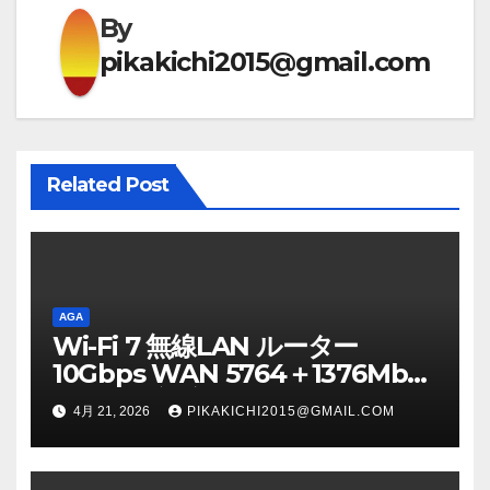
ビ
By
ゲ
pikakichi2015@gmail.com
ー
シ
Related Post
ョ
ン
AGA
Wi-Fi 7 無線LAN ルーター
10Gbps WAN 5764＋1376Mbps
メッシュ対応 IPv6（IPoE） AIセ
4月 21, 2026
PIKAKICHI2015@GMAIL.COM
キュリティ搭載（F-Secure
SENSE） ブラック WRC-
BE72XSD-BA