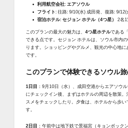
利用航空会社
:
エアソウル
フライト
: 往路: 9/10(水) 成田発、復路: 9/1
宿泊ホテル
:
セジョン ホテル（4つ星）
2名
このプランの最大の魅力は、
4つ星ホテル
である
できる点です。セジョン ホテルは、ソウル市内
ります。ショッピングやグルメ、観光の中心地に
です。
このプランで体験できるソウル旅
1日目
：9月10日（水）、成田空港からエアソウ
にチェックイン後、まずはホテルの周辺を散策。
スメをチェックしたり。夕食は、ホテルから歩い
す。
2日目
：午前中は地下鉄で景福宮（キョンボック