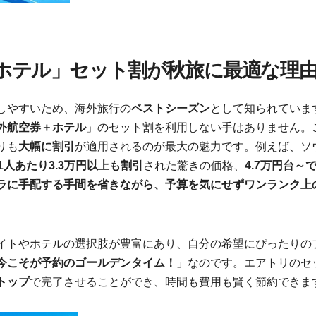
＋ホテル」セット割が秋旅に最適な理
しやすいため、海外旅行の
ベストシーズン
として知られていま
外航空券＋ホテル
」のセット割を利用しない手はありません。
りも
大幅に割引
が適用されるのが最大の魅力です。例えば、ソ
1人あたり3.3万円以上も割引
された驚きの価格、
4.7万円台～
ラに手配する手間を省きながら、予算を気にせずワンランク上
イトやホテルの選択肢が豊富にあり、自分の希望にぴったりの
今こそが予約のゴールデンタイム！
」なのです。エアトリのセ
トップ
で完了させることができ、時間も費用も賢く節約できま