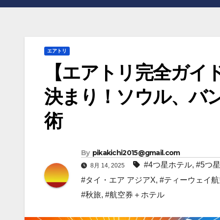
エアトリ
【エアトリ完全ガイ
決まり！ソウル、バ
術
By
pikakichi2015@gmail.com
#4つ星ホテル
,
#5つ
8月 14, 2025
#タイ・エア アジアX
,
#ティーウェイ航
#秋旅
,
#航空券＋ホテル