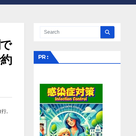
割で
予約
PR :
旅行
,