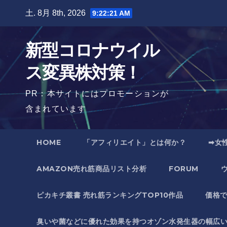
Skip
土. 8月 8th, 2026
9:22:22 AM
to
content
新型コロナウイル
ス変異株対策！
PR：本サイトにはプロモーションが
含まれています
HOME
「アフィリエイト」とは何か？
➡女
AMAZON売れ筋商品リスト分析
FORUM
ピカキチ叢書 売れ筋ランキングTOP10作品
価格
臭いや菌などに優れた効果を持つオゾン水発生器の幅広