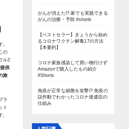
がんが消えた!? 家でも実践できる
がんの治療・予防 #shorts
由
【ベストセラー】きょうから始め
るコロナワクチン解毒17の方法
す。
【本要約】
この
ウル2
コロナ家族感染して買い物行けず
で提供
Amazonで購入したもの紹介
の旅
#Shorts
免疫が正常な細胞を攻撃!? 免疫の
誤作動でわかったコロナ後遺症の
プラ
仕組み
ット
す。