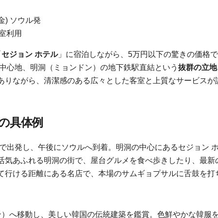
2(金) ソウル発
1室利用
「
セジョン ホテル
」に宿泊しながら、5万円以下の驚きの価格
の中心地、明洞（ミョンドン）の地下鉄駅直結という
抜群の立地
ありながら、清潔感のある広々とした客室と上質なサービスが
の具体例
ルで出発し、午後にソウルへ到着。明洞の中心にあるセジョン 
活気あふれる明洞の街で、屋台グルメを食べ歩きしたり、最新
て行ける距離にある名店で、本場のサムギョプサルに舌鼓を打
ン）へ移動し、美しい韓国の伝統建築を鑑賞。色鮮やかな韓服