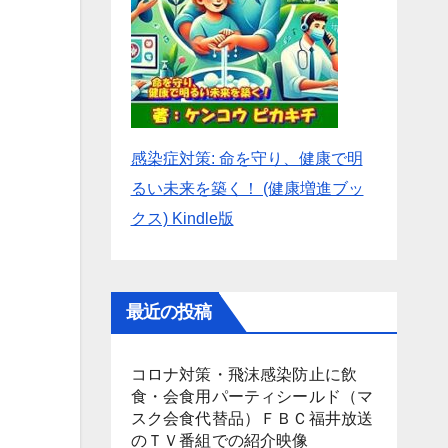
感染症対策: 命を守り、健康で明
るい未来を築く！ (健康増進ブッ
クス) Kindle版
最近の投稿
コロナ対策・飛沫感染防止に飲
食・会食用パーティシールド（マ
スク会食代替品）ＦＢＣ福井放送
のＴＶ番組での紹介映像