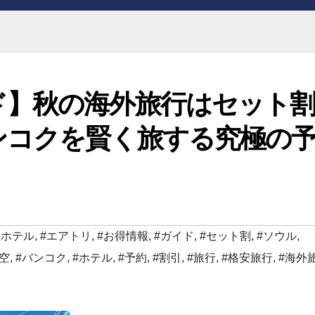
ド】秋の海外旅行はセット
ンコクを賢く旅する究極の
星ホテル
,
#エアトリ
,
#お得情報
,
#ガイド
,
#セット割
,
#ソウル
,
空
,
#バンコク
,
#ホテル
,
#予約
,
#割引
,
#旅行
,
#格安旅行
,
#海外