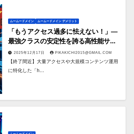
ムームードメイン
ムームードメイン デメリット
「もうアクセス過多に怯えない！」—
最強クラスの安定性を誇る高性能サー
バーを初期コストゼロで手に入れる最
2025年12月17日
PIKAKICHI2015@GMAIL.COM
後の大チャンス！
【終了間近】大量アクセスや大規模コンテンツ運用
に特化した「h…
ムームードメイン