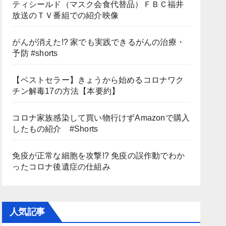
ティシールド（マスク会食代替品）ＦＢＣ福井
放送のＴＶ番組での紹介映像
がんが消えた!? 家でも実践できるがんの治療・
予防 #shorts
【ベストセラー】きょうから始めるコロナワク
チン解毒17の方法【本要約】
コロナ家族感染して買い物行けずAmazonで購入
したもの紹介 #Shorts
免疫が正常な細胞を攻撃!? 免疫の誤作動でわか
ったコロナ後遺症の仕組み
人気記事