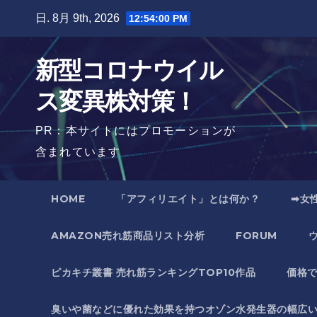
Skip
日. 8月 9th, 2026
12:54:02 PM
to
content
新型コロナウイル
ス変異株対策！
PR：本サイトにはプロモーションが
含まれています
HOME
「アフィリエイト」とは何か？
➡女
AMAZON売れ筋商品リスト分析
FORUM
ピカキチ叢書 売れ筋ランキングTOP10作品
価格
臭いや菌などに優れた効果を持つオゾン水発生器の幅広