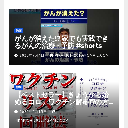
除菌
がんが消えた!? 家でも実践でき
るがんの治療・予防 #shorts
2026年7月4日
PIKAKICHI2015@GMAIL.COM
除菌
【ベストセラー】きょうから始
めるコロナワクチン解毒17の方
法【本要約】
2026年6月15日
PIKAKICHI2015@GMAIL.COM