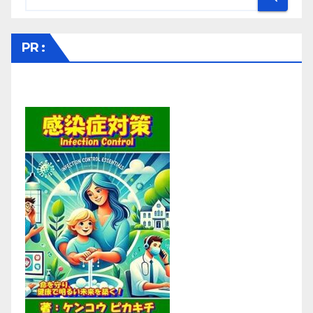
ペ
ー
PR :
ジ
送
り