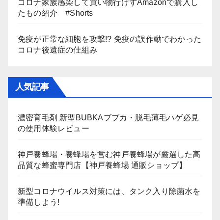
コロナ家族感染して買い物行けずAmazonで購入し
たもの紹介 #Shorts
免疫が正常な細胞を攻撃!? 免疫の誤作動でわかった
コロナ後遺症の仕組み
人気記事
濃密育毛剤 新型BUBKAブブカ・脱毛薄毛ハゲ必見
の使用体験レビュー
神戸養蜂場・養蜂場を営む神戸養蜂場が厳選した高
品質な蜂蜜専門店【神戸養蜂場 通販ショップ】
新型コロナウイルス対策には、タンク入り除菌水を
準備しよう!