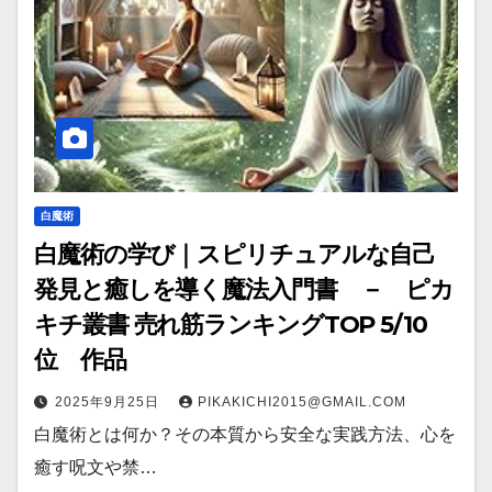
白魔術
白魔術の学び｜スピリチュアルな自己
発見と癒しを導く魔法入門書 － ピカ
キチ叢書 売れ筋ランキングTOP 5/10
位 作品
2025年9月25日
PIKAKICHI2015@GMAIL.COM
白魔術とは何か？その本質から安全な実践方法、心を
癒す呪文や禁…