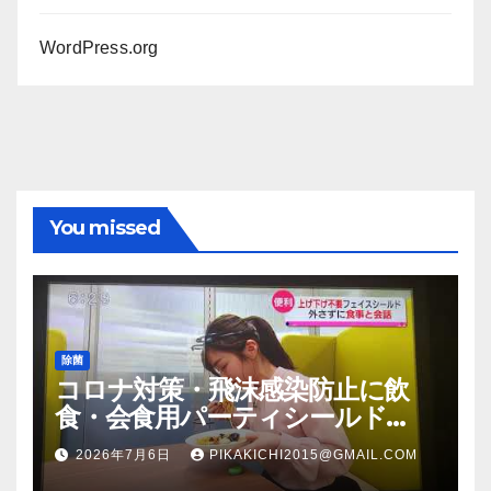
WordPress.org
You missed
除菌
コロナ対策・飛沫感染防止に飲
食・会食用パーティシールド
（マスク会食代替品）ＦＢＣ福井
2026年7月6日
PIKAKICHI2015@GMAIL.COM
放送のＴＶ番組での紹介映像