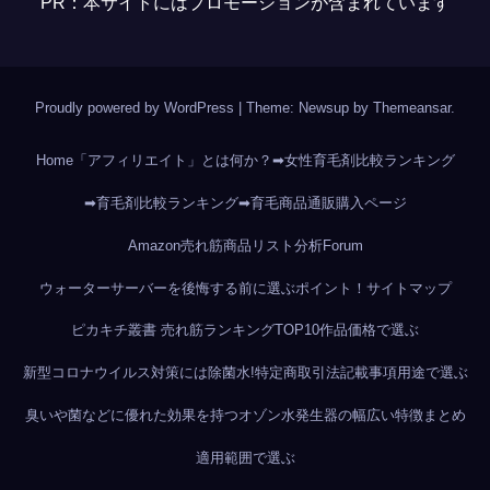
PR：本サイトにはプロモーションが含まれています
Proudly powered by WordPress
|
Theme: Newsup by
Themeansar
.
Home
「アフィリエイト」とは何か？
➡女性育毛剤比較ランキング
➡育毛剤比較ランキング
➡育毛商品通販購入ページ
Amazon売れ筋商品リスト分析
Forum
ウォーターサーバーを後悔する前に選ぶポイント！
サイトマップ
ピカキチ叢書 売れ筋ランキングTOP10作品
価格で選ぶ
新型コロナウイルス対策には除菌水!
特定商取引法記載事項
用途で選ぶ
臭いや菌などに優れた効果を持つオゾン水発生器の幅広い特徴まとめ
適用範囲で選ぶ