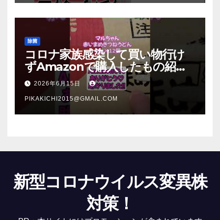
除菌
コロナ家族感染して買い物行け
ずAmazonで購入したもの紹
介 #Shorts
2026年6月15日
PIKAKICHI2015@GMAIL.COM
新型コロナウイルス変異株
対策！