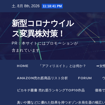
Skip
土. 8月 8th, 2026
11:18:42 PM
to
content
新型コロナウイル
ス変異株対策！
PR：本サイトにはプロモーションが
含まれています
HOME
「アフィリエイト」とは何か？
➡女
AMAZON売れ筋商品リスト分析
FORUM
ピカキチ叢書 売れ筋ランキングTOP10作品
価格
臭いや菌などに優れた効果を持つオゾン水発生器の幅広