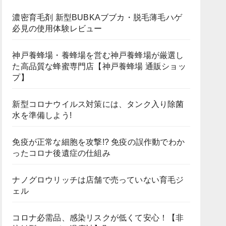
濃密育毛剤 新型BUBKAブブカ・脱毛薄毛ハゲ
必見の使用体験レビュー
神戸養蜂場・養蜂場を営む神戸養蜂場が厳選し
た高品質な蜂蜜専門店【神戸養蜂場 通販ショッ
プ】
新型コロナウイルス対策には、タンク入り除菌
水を準備しよう!
免疫が正常な細胞を攻撃!? 免疫の誤作動でわか
ったコロナ後遺症の仕組み
ナノグロウリッチは店舗で売っていない育毛ジ
ェル
コロナ必需品、感染リスクが低くて安心！【非