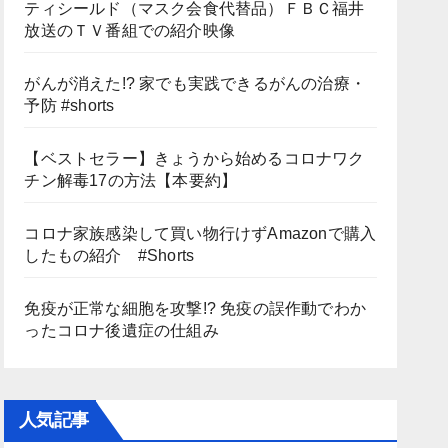
ティシールド（マスク会食代替品）ＦＢＣ福井
放送のＴＶ番組での紹介映像
がんが消えた!? 家でも実践できるがんの治療・
予防 #shorts
【ベストセラー】きょうから始めるコロナワク
チン解毒17の方法【本要約】
コロナ家族感染して買い物行けずAmazonで購入
したもの紹介 #Shorts
免疫が正常な細胞を攻撃!? 免疫の誤作動でわか
ったコロナ後遺症の仕組み
人気記事