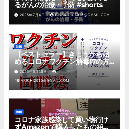
るがんの治療・予防 #shorts
2026年7月4日
PIKAKICHI2015@GMAIL.COM
除菌
【ベストセラー】きょうから始
めるコロナワクチン解毒17の方
法【本要約】
2026年6月15日
PIKAKICHI2015@GMAIL.COM
除菌
コロナ家族感染して買い物行け
ずAmazonで購入したもの紹