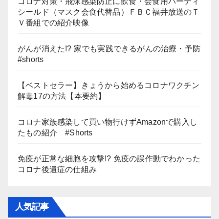
コロナ対策・飛沫感染防止に飲食・会食用パーティ
シールド（マスク会食代替品）ＦＢＣ福井放送のＴ
Ｖ番組での紹介映像
がんが消えた!? 家でも実践できるがんの治療・予防
#shorts
【ベストセラー】きょうから始めるコロナワクチン
解毒17の方法【本要約】
コロナ家族感染して買い物行けずAmazonで購入し
たもの紹介 #Shorts
免疫が正常な細胞を攻撃!? 免疫の誤作動でわかった
コロナ後遺症の仕組み
人気記事