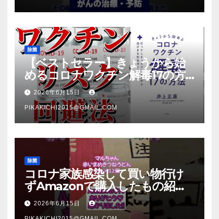
除菌
【ベストセラー】きょうから始
めるコロナワクチン解毒17の方
法【本要約】
2026年6月15日
PIKAKICHI2015@GMAIL.COM
除菌
コロナ家族感染して買い物行け
ずAmazonで購入したもの紹
介 #Shorts
2026年6月15日
PIKAKICHI2015@GMAIL.COM