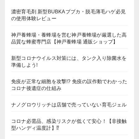
濃密育毛剤 新型BUBKAブブカ・脱毛薄毛ハゲ必見
の使用体験レビュー
神戸養蜂場・養蜂場を営む神戸養蜂場が厳選した高
品質な蜂蜜専門店【神戸養蜂場 通販ショップ】
新型コロナウイルス対策には、タンク入り除菌水を
準備しよう!
免疫が正常な細胞を攻撃!? 免疫の誤作動でわかった
コロナ後遺症の仕組み
ナノグロウリッチは店舗で売っていない育毛ジェル
コロナ必需品、感染リスクが低くて安心！【非接触
型ハンディ温度計】⁉