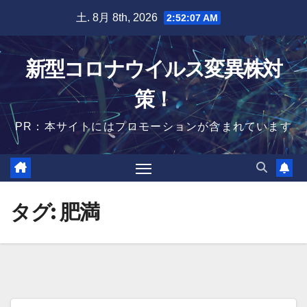
Skip
土. 8月 8th, 2026
2:52:08 AM
to
content
新型コロナウイルス変異株対
策！
PR：本サイトにはプロモーションが含まれています
タグ:
肥満