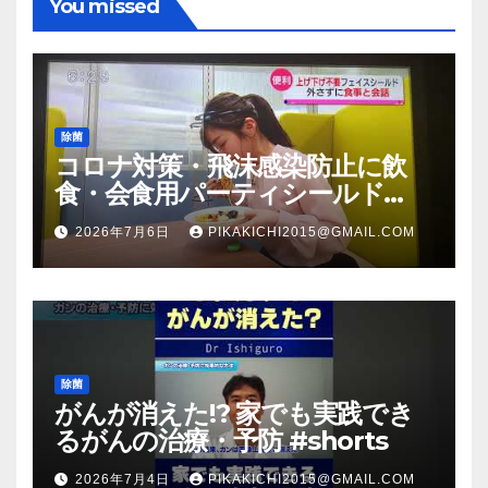
You missed
除菌
コロナ対策・飛沫感染防止に飲
食・会食用パーティシールド
（マスク会食代替品）ＦＢＣ福井
2026年7月6日
PIKAKICHI2015@GMAIL.COM
放送のＴＶ番組での紹介映像
除菌
がんが消えた!? 家でも実践でき
るがんの治療・予防 #shorts
2026年7月4日
PIKAKICHI2015@GMAIL.COM