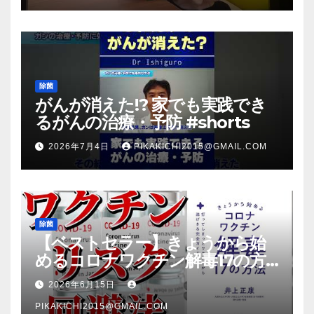
除菌
がんが消えた!? 家でも実践でき
るがんの治療・予防 #shorts
2026年7月4日
PIKAKICHI2015@GMAIL.COM
除菌
【ベストセラー】きょうから始
めるコロナワクチン解毒17の方
法【本要約】
2026年6月15日
PIKAKICHI2015@GMAIL.COM