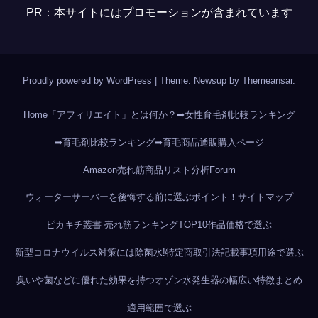
PR：本サイトにはプロモーションが含まれています
Proudly powered by WordPress
|
Theme: Newsup by
Themeansar
.
Home
「アフィリエイト」とは何か？
➡女性育毛剤比較ランキング
➡育毛剤比較ランキング
➡育毛商品通販購入ページ
Amazon売れ筋商品リスト分析
Forum
ウォーターサーバーを後悔する前に選ぶポイント！
サイトマップ
ピカキチ叢書 売れ筋ランキングTOP10作品
価格で選ぶ
新型コロナウイルス対策には除菌水!
特定商取引法記載事項
用途で選ぶ
臭いや菌などに優れた効果を持つオゾン水発生器の幅広い特徴まとめ
適用範囲で選ぶ