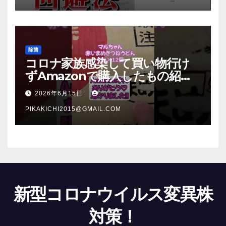
除菌
コロナ家族感染して買い物行け
ずAmazonで購入したもの紹
介 #Shorts
2026年6月15日
PIKAKICHI2015@GMAIL.COM
新型コロナウイルス変異株
対策！