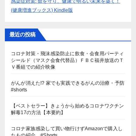
感染症対策: 命を守り、健康で明るい未来を築く！
(健康増進ブックス) Kindle版
最近の投稿
コロナ対策・飛沫感染防止に飲食・会食用パーティ
シールド（マスク会食代替品）ＦＢＣ福井放送のＴ
Ｖ番組での紹介映像
がんが消えた!? 家でも実践できるがんの治療・予防
#shorts
【ベストセラー】きょうから始めるコロナワクチン
解毒17の方法【本要約】
コロナ家族感染して買い物行けずAmazonで購入し
たもの紹介 #Shorts