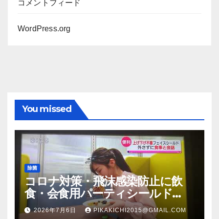
コメントフィード
WordPress.org
You missed
除菌
コロナ対策・飛沫感染防止に飲
食・会食用パーティシールド
（マスク会食代替品）ＦＢＣ福井
2026年7月6日
PIKAKICHI2015@GMAIL.COM
放送のＴＶ番組での紹介映像