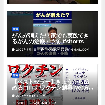
除菌
がんが消えた!? 家でも実践でき
るがんの治療・予防 #shorts
2026年7月4日
PIKAKICHI2015@GMAIL.COM
除菌
【ベストセラー】きょうから始
めるコロナワクチン解毒17の方
法【本要約】
2026年6月15日
PIKAKICHI2015@GMAIL.COM