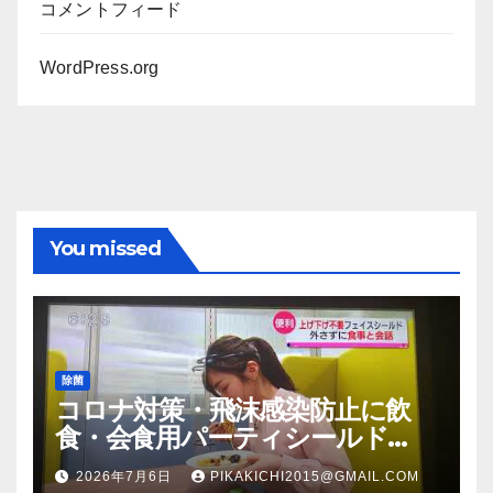
コメントフィード
WordPress.org
You missed
除菌
コロナ対策・飛沫感染防止に飲
食・会食用パーティシールド
（マスク会食代替品）ＦＢＣ福井
2026年7月6日
PIKAKICHI2015@GMAIL.COM
放送のＴＶ番組での紹介映像