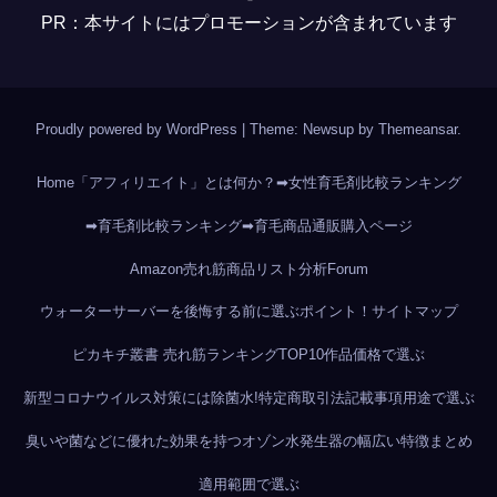
PR：本サイトにはプロモーションが含まれています
Proudly powered by WordPress
|
Theme: Newsup by
Themeansar
.
Home
「アフィリエイト」とは何か？
➡女性育毛剤比較ランキング
➡育毛剤比較ランキング
➡育毛商品通販購入ページ
Amazon売れ筋商品リスト分析
Forum
ウォーターサーバーを後悔する前に選ぶポイント！
サイトマップ
ピカキチ叢書 売れ筋ランキングTOP10作品
価格で選ぶ
新型コロナウイルス対策には除菌水!
特定商取引法記載事項
用途で選ぶ
臭いや菌などに優れた効果を持つオゾン水発生器の幅広い特徴まとめ
適用範囲で選ぶ