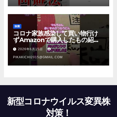
除菌
コロナ家族感染して買い物行け
ずAmazonで購入したもの紹
介 #Shorts
2026年6月15日
PIKAKICHI2015@GMAIL.COM
新型コロナウイルス変異株
対策！