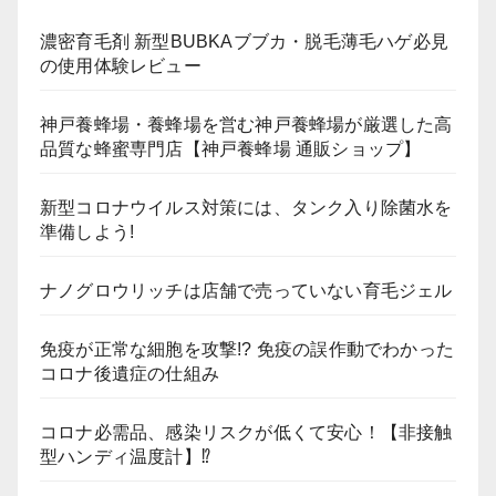
濃密育毛剤 新型BUBKAブブカ・脱毛薄毛ハゲ必見
の使用体験レビュー
神戸養蜂場・養蜂場を営む神戸養蜂場が厳選した高
品質な蜂蜜専門店【神戸養蜂場 通販ショップ】
新型コロナウイルス対策には、タンク入り除菌水を
準備しよう!
ナノグロウリッチは店舗で売っていない育毛ジェル
免疫が正常な細胞を攻撃!? 免疫の誤作動でわかった
コロナ後遺症の仕組み
コロナ必需品、感染リスクが低くて安心！【非接触
型ハンディ温度計】⁉