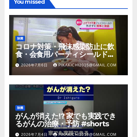
You missed
除菌
コロナ対策・飛沫感染防止に飲
食・会食用パーティシールド
（マスク会食代替品）ＦＢＣ福井
2026年7月6日
PIKAKICHI2015@GMAIL.COM
放送のＴＶ番組での紹介映像
除菌
がんが消えた!? 家でも実践でき
るがんの治療・予防 #shorts
2026年7月4日
PIKAKICHI2015@GMAIL.COM