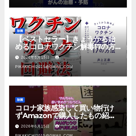
除菌
【ベストセラー】きょうから始
めるコロナワクチン解毒17の方
法【本要約】
2026年6月15日
PIKAKICHI2015@GMAIL.COM
除菌
コロナ家族感染して買い物行け
ずAmazonで購入したもの紹
介 #Shorts
2026年6月15日
PIKAKICHI2015@GMAIL.COM