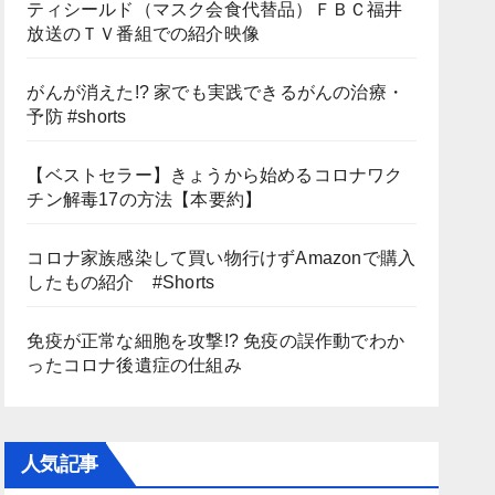
ティシールド（マスク会食代替品）ＦＢＣ福井
放送のＴＶ番組での紹介映像
がんが消えた!? 家でも実践できるがんの治療・
予防 #shorts
【ベストセラー】きょうから始めるコロナワク
チン解毒17の方法【本要約】
コロナ家族感染して買い物行けずAmazonで購入
したもの紹介 #Shorts
免疫が正常な細胞を攻撃!? 免疫の誤作動でわか
ったコロナ後遺症の仕組み
人気記事