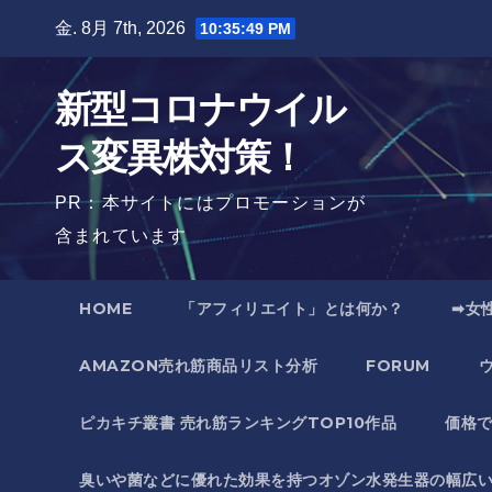
Skip
金. 8月 7th, 2026
10:35:50 PM
to
content
新型コロナウイル
ス変異株対策！
PR：本サイトにはプロモーションが
含まれています
HOME
「アフィリエイト」とは何か？
➡女
AMAZON売れ筋商品リスト分析
FORUM
ピカキチ叢書 売れ筋ランキングTOP10作品
価格
臭いや菌などに優れた効果を持つオゾン水発生器の幅広