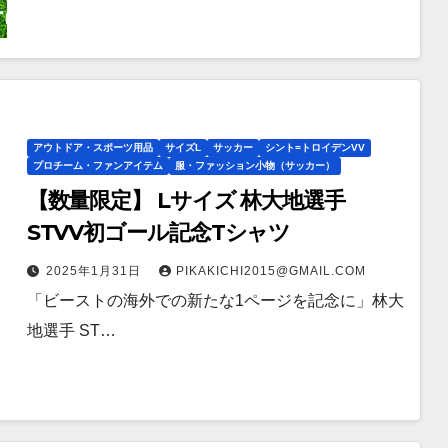
アウトドア・スポーツ用品
サイズL
サッカー
シント=トロイデンVV
プロチーム・ファンアイテム
服・ファッション小物（サッカー）
【数量限定】 Lサイズ 林大地選手
STVV初ゴール記念Tシャツ
2025年1月31日
PIKAKICHI2015@GMAIL.COM
「ビーストの海外での新たな1ページを記念に」林大
地選手 ST…