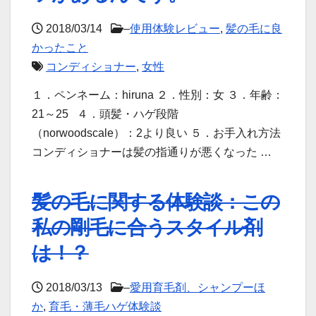
2018/03/14
–
使用体験レビュー
,
髪の毛に良
かったこと
コンディショナー
,
女性
１．ペンネーム：hiruna ２．性別：女 ３．年齢：
21～25 ４．頭髪・ハゲ段階
（norwoodscale）：2より良い ５．お手入れ方法
コンディショナーは髪の指通りが悪くなった …
髪の毛に関する体験談：この
私の剛毛に合うスタイル剤
は！？
2018/03/13
–
愛用育毛剤、シャンプーほ
か
,
育毛・薄毛ハゲ体験談