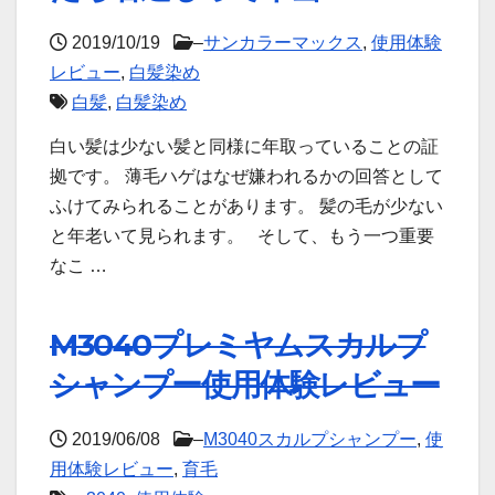
2019/10/19
–
サンカラーマックス
,
使用体験
レビュー
,
白髪染め
白髪
,
白髪染め
白い髪は少ない髪と同様に年取っていることの証
拠です。 薄毛ハゲはなぜ嫌われるかの回答として
ふけてみられることがあります。 髪の毛が少ない
と年老いて見られます。 そして、もう一つ重要
なこ …
M3040プレミヤムスカルプ
シャンプー使用体験レビュー
2019/06/08
–
M3040スカルプシャンプー
,
使
用体験レビュー
,
育毛