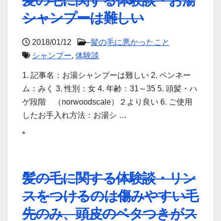
シャンプーは難しい
2018/01/12
–
髪の毛に悪かったこと
シャンプー
,
体験談
1. 記事名：お湯シャンプーは難しい 2. ペンネー
ム：みく 3. 性別：女 4. 年齢：31～35 5. 頭髪・ハ
ゲ段階 （norwoodscale）２より良い 6. ご使用
したお手入れ方法：お湯シ …
*
髪の毛に関する体験談・リン
スをつけるのは傷みやすい毛
先のみ、頭皮のベタつきがス