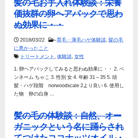
髪の毛お手入れ体験談：栄養
価抜群の卵ヘアパックで思わ
ぬ効果に・・
2018/03/22
–
育毛・薄毛ハゲ体験談
,
髪の毛
に悪かったこと
トリートメント
,
体験談
,
女性
1. 卵ヘアパックしてみると思わぬ効果に・・ 2. ペ
ンネーム ちゃこ 3. 性別 女 4. 年齢 31～35 5. 頭
髪・ハゲ段階 norwoodscale 2より良い 6. 使用し
た物 卵の白身 …
髪の毛の体験談：自然、オー
ガニックという名に踊らされ
てつけたココナッツオイル・