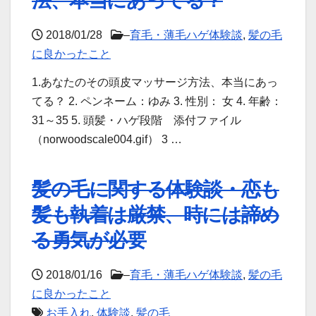
2018/01/28
–
育毛・薄毛ハゲ体験談
,
髪の毛
に良かったこと
1.あなたのその頭皮マッサージ方法、本当にあっ
てる？ 2. ペンネーム：ゆみ 3. 性別： 女 4. 年齢：
31～35 5. 頭髪・ハゲ段階 添付ファイル
（norwoodscale004.gif） 3 …
髪の毛に関する体験談・恋も
髪も執着は厳禁、時には諦め
る勇気が必要
2018/01/16
–
育毛・薄毛ハゲ体験談
,
髪の毛
に良かったこと
お手入れ
,
体験談
,
髪の毛