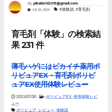
By
pikakichi2015@gmail.com
#体験談
,
#育毛剤
1月 26, 2025
育毛剤「体験」の検索結
果 231 件
薄毛ハゲにはピカイチ薬用ポ
リピュアEX・育毛剤ポリピ
ュアEX使用体験レビュー
2021/07/30
–
ポリピュアEX
,
使用体験レビ
ュー
ポリピュア
,
レビュー
,
体験談