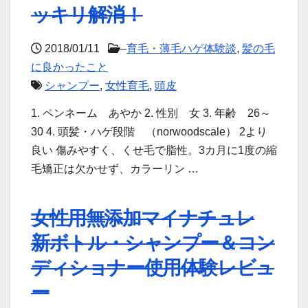
ッキリ解消！
2018/01/11
–
育毛・薄毛ハゲ体験談
,
髪の毛
に良かったこと
シャンプー
,
女性育毛
,
頭皮
1. ペンネーム あやか 2. 性別 女 3. 年齢 26～
30 4. 頭髪・ハゲ段階 （norwoodscale） 2より
良い 傷みやすく、くせ毛で脂性。3カ月に1度の縮
毛矯正は欠かせず、カラーリン …
女性用無添加マイナチュレ
新ボトル・シャンプー＆コン
ディショナー使用体験レビュ
ー