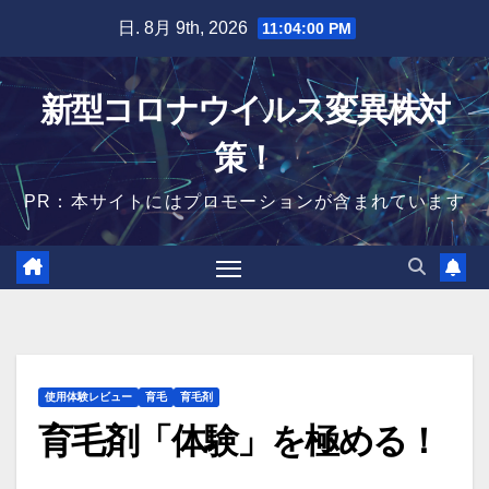
Skip
日. 8月 9th, 2026
11:04:01 PM
to
content
新型コロナウイルス変異株対
策！
PR：本サイトにはプロモーションが含まれています
使用体験レビュー
育毛
育毛剤
育毛剤「体験」を極める！