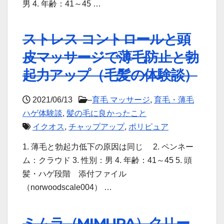
男 4. 年齢：41～45 …
ストレス コントロールと頭
皮マッサージで薄毛防止と勃
起力アップ（毛髪の体験談）
2021/06/13
–
育毛 マッサージ
,
育毛・薄毛
ハゲ体験談
,
髪の毛に良かったこと
イクオス
,
チャップアップ
,
ポリピュア
1. 薄毛と勃起力低下の原因は同じ 2. ペンネー
ム：クラウド 3. 性別：男 4. 年齢：41～45 5. 頭
髪・ハゲ段階 添付ファイル
（norwoodscale004） …
ミムラ（MIMURA）クリー