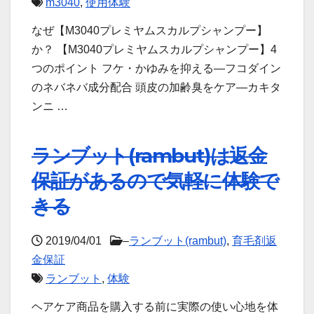
m3040
,
使用体験
なぜ【M3040プレミヤムスカルプシャンプー】
か？ 【M3040プレミヤムスカルプシャンプー】4
つのポイント フケ・かゆみを抑える—フコダイン
のネバネバ成分配合 頭皮の加齢臭をケア—カキタ
ンニ …
ランブット(rambut)は返金
保証があるので気軽に体験で
きる
2019/04/01
–
ランブット(rambut)
,
育毛剤返
金保証
ランブット
,
体験
ヘアケア商品を購入する前に実際の使い心地を体