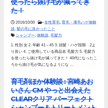
使ったら抜け毛が減ってき
た！
2016/10/30
–
女性育毛
,
育毛・薄毛ハゲ体験
談
,
髪の毛に良かったこと
シャンプー
,
体験談
,
毛髪力
1. 性別 女 2. 年齢 41～45 3. 頭髪・ハゲ段階 2よ
り良い 4. ご使用している商品名 毛髪力 5. 毛髪力
を使ったら抜け毛が減ってきた！ 40代になったこ
ろから抜け毛が気になるようにな …
育毛剤ほか体験談 : 宮崎あお
いさん CM やっと出会えた
CLEARクリア パーフェクト
シャンプー＆トリートメント