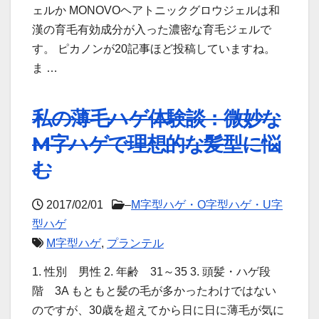
ェルか MONOVOヘアトニックグロウジェルは和
漢の育毛有効成分が入った濃密な育毛ジェルで
す。 ピカノンが20記事ほど投稿していますね。
ま …
私の薄毛ハゲ体験談：微妙な
M字ハゲで理想的な髪型に悩
む
2017/02/01
–
M字型ハゲ・O字型ハゲ・U字
型ハゲ
M字型ハゲ
,
プランテル
1. 性別 男性 2. 年齢 31～35 3. 頭髪・ハゲ段
階 3A もともと髪の毛が多かったわけではない
のですが、30歳を超えてから日に日に薄毛が気に