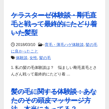
ケラスターゼ体験談・剛毛直
毛と戦って最終的にたどり着
いた髪型
2018/03/10
–
育毛・薄毛ハゲ体験談
,
髪の毛
に良かったこと
体験談
,
女性
,
髪の毛
1. 私の髪の毛体験談は？ 悩ましい剛毛直毛とさ
んざん戦って最終的にたどり着 …
髪の毛に関する体験談：あな
たのその頭皮マッサージ方
法、本当にあってる？