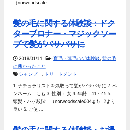
（norwoodscale …
髪の毛に関する体験談：ドク
ターブロナー・マジックソー
プで髪がバサバサに
2018/01/14
–
育毛・薄毛ハゲ体験談
,
髪の毛
に悪かったこと
シャンプー
,
トリートメント
1. ナチュラリストを気取って髪がバサバサに 2. ペ
ンネーム：もも 3. 性別： 女 4. 年齢：41～45 5.
頭髪・ハゲ段階 （norwoodscale004.gif） 2より
良い 6. ご使 …
髪の毛に関する体験談・お湯