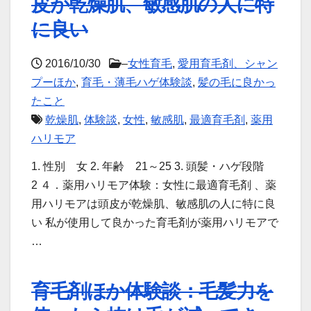
皮が乾燥肌、敏感肌の人に特
に良い
2016/10/30
–
女性育毛
,
愛用育毛剤、シャン
プーほか
,
育毛・薄毛ハゲ体験談
,
髪の毛に良かっ
たこと
乾燥肌
,
体験談
,
女性
,
敏感肌
,
最適育毛剤
,
薬用
ハリモア
1. 性別 女 2. 年齢 21～25 3. 頭髪・ハゲ段階
2 ４．薬用ハリモア体験：女性に最適育毛剤 、薬
用ハリモアは頭皮が乾燥肌、敏感肌の人に特に良
い 私が使用して良かった育毛剤が薬用ハリモアで
…
育毛剤ほか体験談：毛髪力を