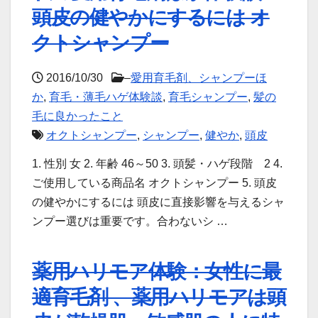
頭皮の健やかにするには オ
クトシャンプー
2016/10/30
–
愛用育毛剤、シャンプーほ
か
,
育毛・薄毛ハゲ体験談
,
育毛シャンプー
,
髪の
毛に良かったこと
オクトシャンプー
,
シャンプー
,
健やか
,
頭皮
1. 性別 女 2. 年齢 46～50 3. 頭髪・ハゲ段階 2 4.
ご使用している商品名 オクトシャンプー 5. 頭皮
の健やかにするには 頭皮に直接影響を与えるシャ
ンプー選びは重要です。合わないシ …
薬用ハリモア体験：女性に最
適育毛剤 、薬用ハリモアは頭