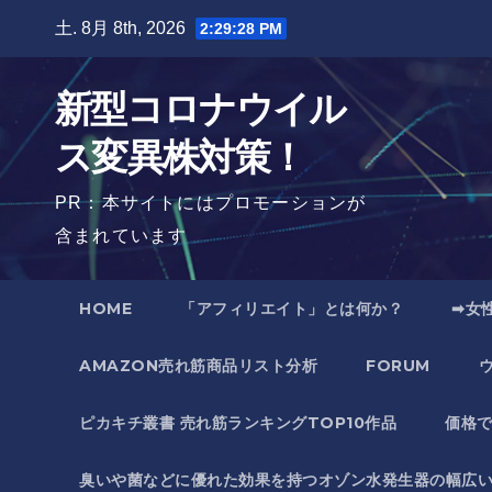
Skip
土. 8月 8th, 2026
2:29:30 PM
to
content
新型コロナウイル
ス変異株対策！
PR：本サイトにはプロモーションが
含まれています
HOME
「アフィリエイト」とは何か？
➡女
AMAZON売れ筋商品リスト分析
FORUM
ピカキチ叢書 売れ筋ランキングTOP10作品
価格
臭いや菌などに優れた効果を持つオゾン水発生器の幅広