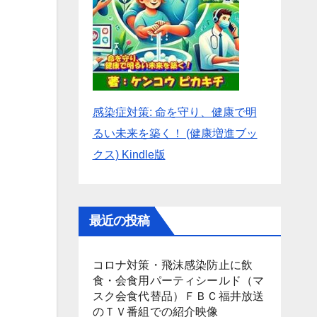
感染症対策: 命を守り、健康で明
るい未来を築く！ (健康増進ブッ
クス) Kindle版
最近の投稿
コロナ対策・飛沫感染防止に飲
食・会食用パーティシールド（マ
スク会食代替品）ＦＢＣ福井放送
のＴＶ番組での紹介映像