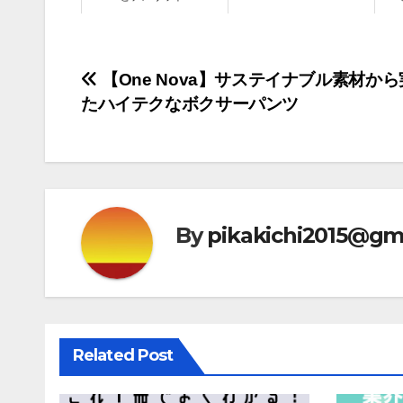
投
【One Nova】サステイナブル素材か
たハイテクなボクサーパンツ
稿
ナ
ビ
ゲ
By
pikakichi2015@gm
ー
シ
ョ
Related Post
ン