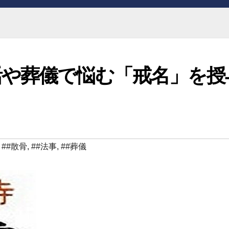
活や葬儀で悩む「戒名」を授
,
##散骨
,
##法事
,
##葬儀