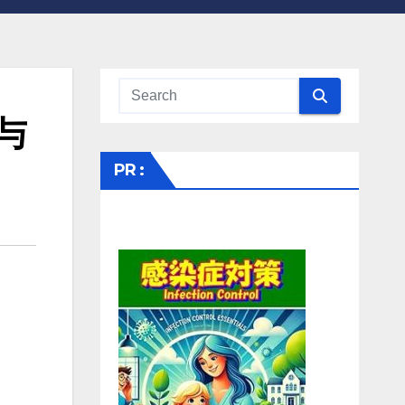
与
PR :