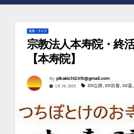
生活・ライフ
宗教法人本寿院・終
【本寿院】
By
pikakichi2015@gmail.com
##位牌
,
##供養
,
##墓
1月 29, 2025