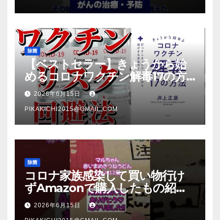
除菌
【ベストセラー】きょうから始
めるコロナワクチン解毒17の方
法【本要約】
2026年6月15日
PIKAKICHI2015@GMAIL.COM
除菌
コロナ家族感染して買い物行け
ずAmazonで購入したもの紹
介 #Shorts
2026年6月15日