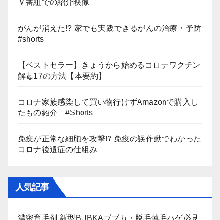
Ｖ番組での紹介映像
がんが消えた!? 家でも実践できるがんの治療・予防
#shorts
【ベストセラー】きょうから始めるコロナワクチン
解毒17の方法【本要約】
コロナ家族感染して買い物行けずAmazonで購入し
たもの紹介 #Shorts
免疫が正常な細胞を攻撃!? 免疫の誤作動でわかった
コロナ後遺症の仕組み
人気記事
濃密育毛剤 新型BUBKAブブカ・脱毛薄毛ハゲ必見