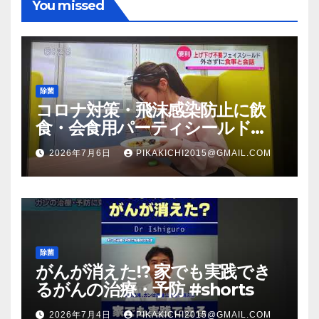
You missed
除菌
コロナ対策・飛沫感染防止に飲
食・会食用パーティシールド
（マスク会食代替品）ＦＢＣ福井
2026年7月6日
PIKAKICHI2015@GMAIL.COM
放送のＴＶ番組での紹介映像
除菌
がんが消えた!? 家でも実践でき
るがんの治療・予防 #shorts
2026年7月4日
PIKAKICHI2015@GMAIL.COM