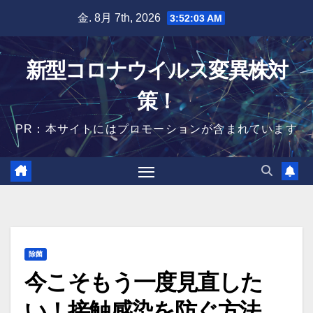
Skip
金. 8月 7th, 2026
3:52:04 AM
to
content
新型コロナウイルス変異株対
策！
PR：本サイトにはプロモーションが含まれています
除菌
今こそもう一度見直した
い！接触感染を防ぐ方法