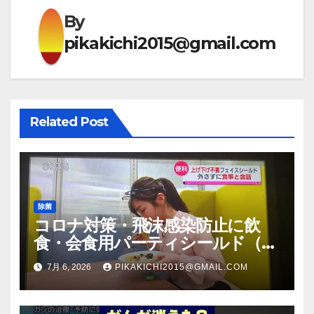
ゲ
By
ー
pikakichi2015@gmail.com
シ
ョ
ン
Related Post
除菌
コロナ対策・飛沫感染防止に飲
食・会食用パーティシールド（マ
スク会食代替品）ＦＢＣ福井放送
7月 6, 2026
PIKAKICHI2015@GMAIL.COM
のＴＶ番組での紹介映像