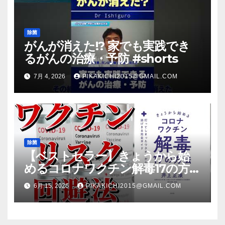
除菌
がんが消えた!? 家でも実践でき
るがんの治療・予防 #shorts
7月 4, 2026
PIKAKICHI2015@GMAIL.COM
除菌
【ベストセラー】きょうから始
めるコロナワクチン解毒17の方法
【本要約】
6月 15, 2026
PIKAKICHI2015@GMAIL.COM