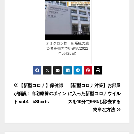
オミクロン株 新系統の感
染者を都内で初確認(2022
年5月25日)
投
【新型コロナ】保健師
【新型コロナ対策】お部屋
が解説！自宅療養のポイン
に入った新型コロナウイル
稿
ト vol.4 #Shorts
スを10分で96%も除去する
ナ
簡単な方法
ビ