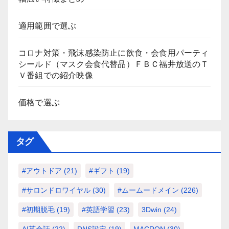
適用範囲で選ぶ
コロナ対策・飛沫感染防止に飲食・会食用パーティ
シールド（マスク会食代替品）ＦＢＣ福井放送のＴ
Ｖ番組での紹介映像
価格で選ぶ
タグ
#アウトドア
(21)
#ギフト
(19)
#サロンドロワイヤル
(30)
#ムームードメイン
(226)
#初期脱毛
(19)
#英語学習
(23)
3Dwin
(24)
AI英会話
(22)
DNS設定
(19)
MACRON
(30)