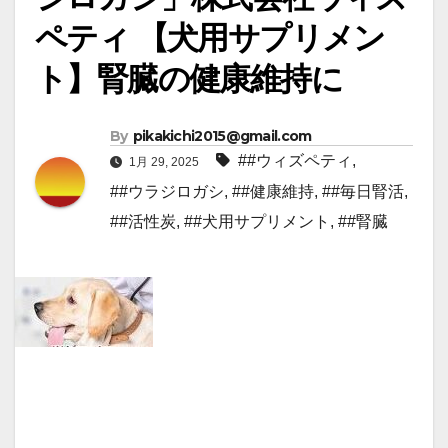
ペティ 【犬用サプリメン
ト】腎臓の健康維持に
By
pikakichi2015@gmail.com
##ウィズペティ
,
1月 29, 2025
##ウラジロガシ
,
##健康維持
,
##毎日腎活
,
##活性炭
,
##犬用サプリメント
,
##腎臓