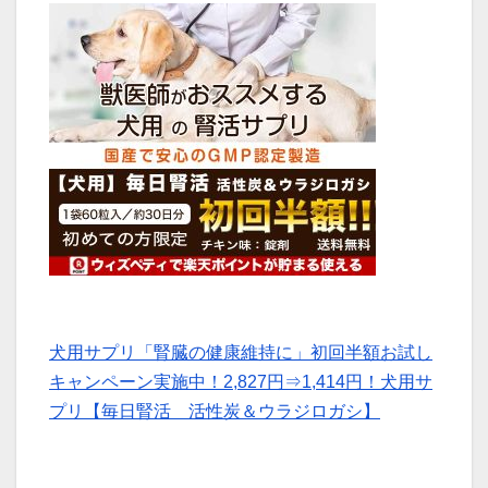
犬用サプリ「腎臓の健康維持に」初回半額お試し
キャンペーン実施中！2,827円⇒1,414円！犬用サ
プリ【毎日腎活 活性炭＆ウラジロガシ】