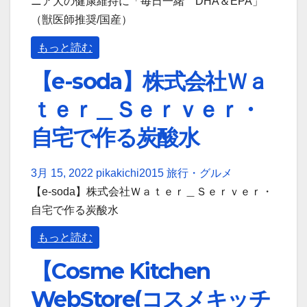
ニア犬の健康維持に「毎日一緒 DHA＆EPA」
（獣医師推奨/国産）
もっと読む
【e-soda】株式会社Ｗａ
ｔｅｒ＿Ｓｅｒｖｅｒ・
自宅で作る炭酸水
3月 15, 2022
pikakichi2015
旅行・グルメ
【e-soda】株式会社Ｗａｔｅｒ＿Ｓｅｒｖｅｒ・
自宅で作る炭酸水
もっと読む
【Cosme Kitchen
WebStore(コスメキッチ