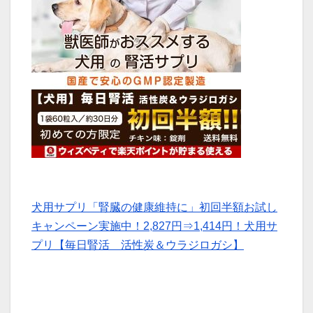
犬用サプリ「腎臓の健康維持に」初回半額お試し
キャンペーン実施中！2,827円⇒1,414円！犬用サ
プリ【毎日腎活 活性炭＆ウラジロガシ】