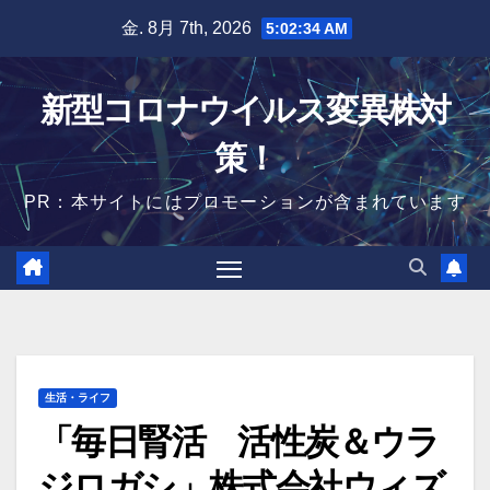
Skip
金. 8月 7th, 2026
5:02:35 AM
to
content
新型コロナウイルス変異株対
策！
PR：本サイトにはプロモーションが含まれています
生活・ライフ
「毎日腎活 活性炭＆ウラ
ジロガシ」株式会社ウィズ