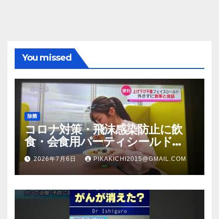
You missed
除菌
コロナ対策・飛沫感染防止に飲
食・会食用パーティシールド
（マスク会食代替品）ＦＢＣ福井
2026年7月6日
PIKAKICHI2015@GMAIL.COM
放送のＴＶ番組での紹介映像