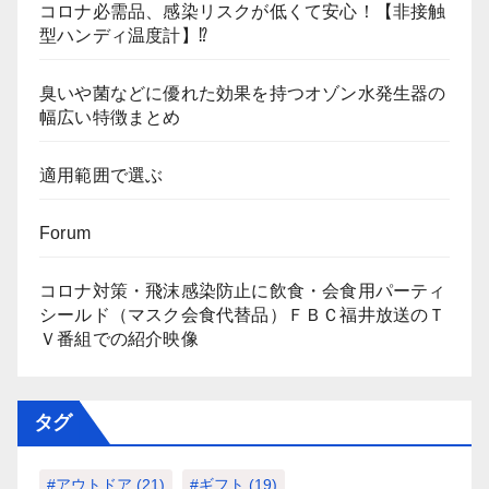
コロナ必需品、感染リスクが低くて安心！【非接触
型ハンディ温度計】⁉
臭いや菌などに優れた効果を持つオゾン水発生器の
幅広い特徴まとめ
適用範囲で選ぶ
Forum
コロナ対策・飛沫感染防止に飲食・会食用パーティ
シールド（マスク会食代替品）ＦＢＣ福井放送のＴ
Ｖ番組での紹介映像
タグ
#アウトドア
(21)
#ギフト
(19)