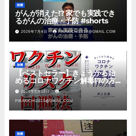
除菌
がんが消えた!? 家でも実践でき
るがんの治療・予防 #shorts
2026年7月4日
PIKAKICHI2015@GMAIL.COM
除菌
【ベストセラー】きょうから始
めるコロナワクチン解毒17の方
法【本要約】
2026年6月15日
PIKAKICHI2015@GMAIL.COM
除菌