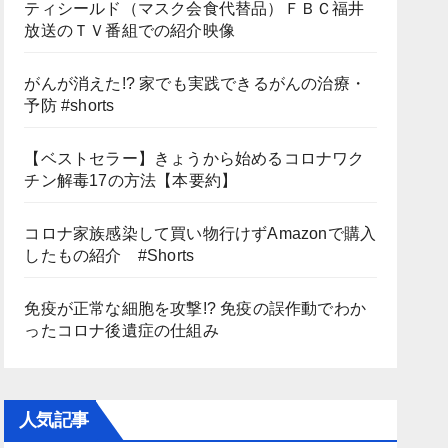
ティシールド（マスク会食代替品）ＦＢＣ福井
放送のＴＶ番組での紹介映像
がんが消えた!? 家でも実践できるがんの治療・
予防 #shorts
【ベストセラー】きょうから始めるコロナワク
チン解毒17の方法【本要約】
コロナ家族感染して買い物行けずAmazonで購入
したもの紹介 #Shorts
免疫が正常な細胞を攻撃!? 免疫の誤作動でわか
ったコロナ後遺症の仕組み
人気記事