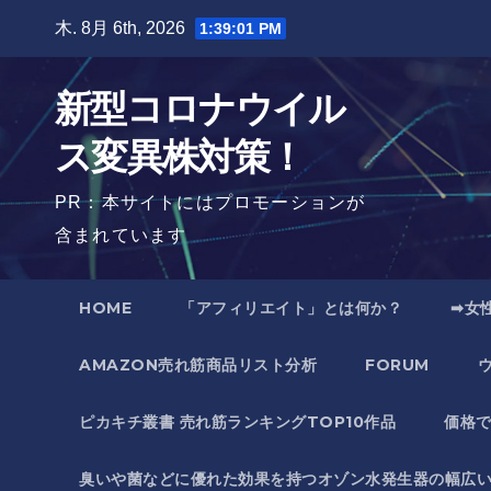
Skip
木. 8月 6th, 2026
1:39:02 PM
to
content
新型コロナウイル
ス変異株対策！
PR：本サイトにはプロモーションが
含まれています
HOME
「アフィリエイト」とは何か？
➡女
AMAZON売れ筋商品リスト分析
FORUM
ピカキチ叢書 売れ筋ランキングTOP10作品
価格
臭いや菌などに優れた効果を持つオゾン水発生器の幅広