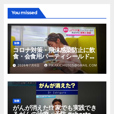
You missed
除菌
コロナ対策・飛沫感染防止に飲
食・会食用パーティシールド
（マスク会食代替品）ＦＢＣ福井
2026年7月6日
PIKAKICHI2015@GMAIL.COM
放送のＴＶ番組での紹介映像
除菌
がんが消えた!? 家でも実践でき