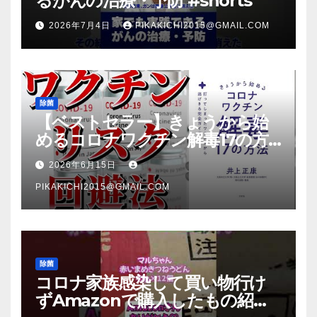
るがんの治療・予防 #shorts
2026年7月4日
PIKAKICHI2015@GMAIL.COM
除菌
【ベストセラー】きょうから始
めるコロナワクチン解毒17の方
法【本要約】
2026年6月15日
PIKAKICHI2015@GMAIL.COM
除菌
コロナ家族感染して買い物行け
ずAmazonで購入したもの紹