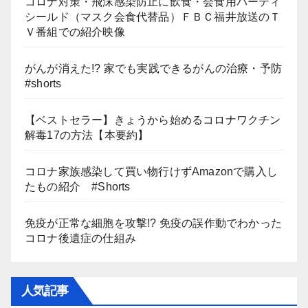
コロナ対策・飛沫感染防止に飲食・会食用パーティ
シールド（マスク会食代替品）ＦＢＣ福井放送のＴ
Ｖ番組での紹介映像
がんが消えた!? 家でも実践できるがんの治療・予防
#shorts
【ベストセラー】きょうから始めるコロナワクチン
解毒17の方法【本要約】
コロナ家族感染して買い物行けずAmazonで購入し
たもの紹介 #Shorts
免疫が正常な細胞を攻撃!? 免疫の誤作動でわかった
コロナ後遺症の仕組み
人気記事