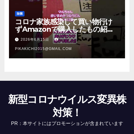
除菌
コロナ家族感染して買い物行け
ずAmazonで購入したもの紹
介 #Shorts
2026年6月15日
PIKAKICHI2015@GMAIL.COM
新型コロナウイルス変異株
対策！
PR：本サイトにはプロモーションが含まれています