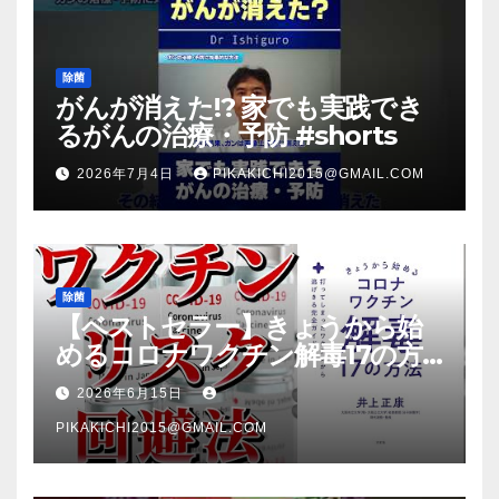
除菌
がんが消えた!? 家でも実践でき
るがんの治療・予防 #shorts
2026年7月4日
PIKAKICHI2015@GMAIL.COM
除菌
【ベストセラー】きょうから始
めるコロナワクチン解毒17の方
法【本要約】
2026年6月15日
PIKAKICHI2015@GMAIL.COM