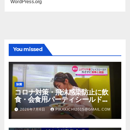
WordPress.org
You missed
除菌
コロナ対策・飛沫感染防止に飲
食・会食用パーティシールド
（マスク会食代替品）ＦＢＣ福井
2026年7月6日
PIKAKICHI2015@GMAIL.COM
放送のＴＶ番組での紹介映像