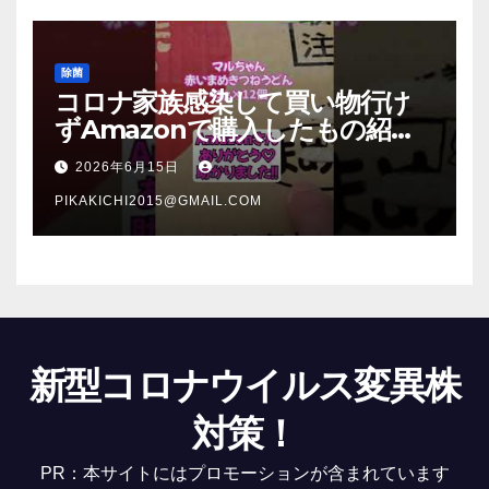
除菌
コロナ家族感染して買い物行け
ずAmazonで購入したもの紹
介 #Shorts
2026年6月15日
PIKAKICHI2015@GMAIL.COM
新型コロナウイルス変異株
対策！
PR：本サイトにはプロモーションが含まれています