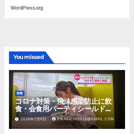
WordPress.org
You missed
除菌
コロナ対策・飛沫感染防止に飲
食・会食用パーティシールド
（マスク会食代替品）ＦＢＣ福井
2026年7月6日
PIKAKICHI2015@GMAIL.COM
放送のＴＶ番組での紹介映像