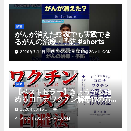
除菌
がんが消えた!? 家でも実践でき
るがんの治療・予防 #shorts
2026年7月4日
PIKAKICHI2015@GMAIL.COM
除菌
【ベストセラー】きょうから始
めるコロナワクチン解毒17の方
法【本要約】
2026年6月15日
PIKAKICHI2015@GMAIL.COM