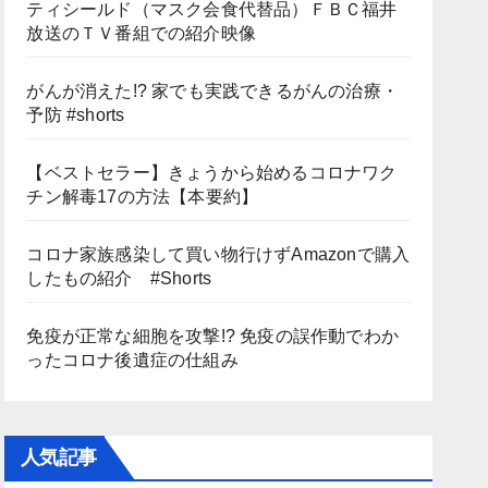
ティシールド（マスク会食代替品）ＦＢＣ福井
放送のＴＶ番組での紹介映像
がんが消えた!? 家でも実践できるがんの治療・
予防 #shorts
【ベストセラー】きょうから始めるコロナワク
チン解毒17の方法【本要約】
コロナ家族感染して買い物行けずAmazonで購入
したもの紹介 #Shorts
免疫が正常な細胞を攻撃!? 免疫の誤作動でわか
ったコロナ後遺症の仕組み
人気記事