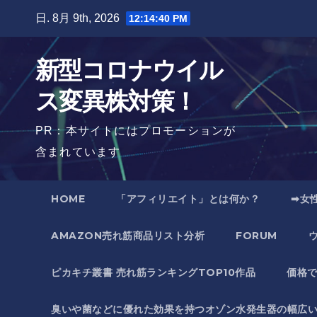
Skip
日. 8月 9th, 2026
12:14:41 PM
to
content
新型コロナウイル
ス変異株対策！
PR：本サイトにはプロモーションが
含まれています
HOME
「アフィリエイト」とは何か？
➡女
AMAZON売れ筋商品リスト分析
FORUM
ピカキチ叢書 売れ筋ランキングTOP10作品
価格
臭いや菌などに優れた効果を持つオゾン水発生器の幅広