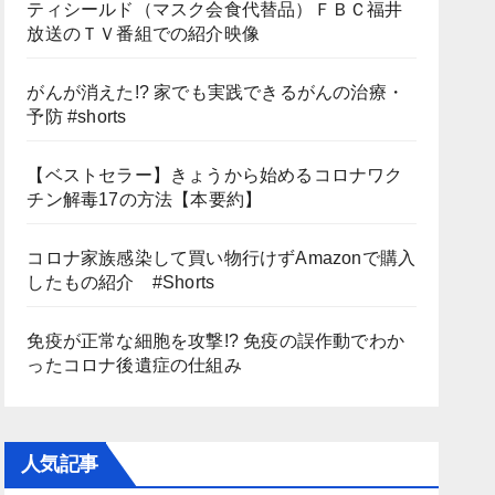
ティシールド（マスク会食代替品）ＦＢＣ福井
放送のＴＶ番組での紹介映像
がんが消えた!? 家でも実践できるがんの治療・
予防 #shorts
【ベストセラー】きょうから始めるコロナワク
チン解毒17の方法【本要約】
コロナ家族感染して買い物行けずAmazonで購入
したもの紹介 #Shorts
免疫が正常な細胞を攻撃!? 免疫の誤作動でわか
ったコロナ後遺症の仕組み
人気記事