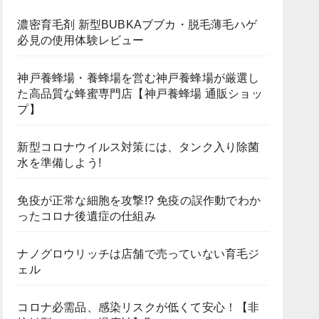
濃密育毛剤 新型BUBKAブブカ・脱毛薄毛ハゲ
必見の使用体験レビュー
神戸養蜂場・養蜂場を営む神戸養蜂場が厳選し
た高品質な蜂蜜専門店【神戸養蜂場 通販ショッ
プ】
新型コロナウイルス対策には、タンク入り除菌
水を準備しよう!
免疫が正常な細胞を攻撃!? 免疫の誤作動でわか
ったコロナ後遺症の仕組み
ナノグロウリッチは店舗で売っていない育毛ジ
ェル
コロナ必需品、感染リスクが低くて安心！【非