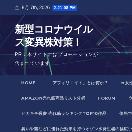
Skip
金. 8月 7th, 2026
2:21:10 PM
to
content
新型コロナウイル
ス変異株対策！
PR：本サイトにはプロモーションが
含まれています
HOME
「アフィリエイト」とは何か？
➡女
AMAZON売れ筋商品リスト分析
FORUM
ピカキチ叢書 売れ筋ランキングTOP10作品
価格
臭いや菌などに優れた効果を持つオゾン水発生器の幅広