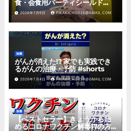
食・会食用パーティシールド
（マスク会食代替品）ＦＢＣ福井
2026年7月6日
PIKAKICHI2015@GMAIL.COM
放送のＴＶ番組での紹介映像
除菌
がんが消えた!? 家でも実践でき
るがんの治療・予防 #shorts
2026年7月4日
PIKAKICHI2015@GMAIL.COM
除菌
【ベストセラー】きょうから始
めるコロナワクチン解毒17の方