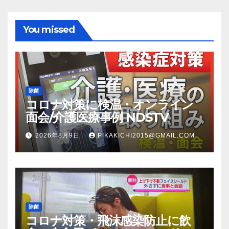
You missed
除菌
コロナ対策に検温・オンライン
面会/介護医療事例 NDSTV
2026年8月9日
PIKAKICHI2015@GMAIL.COM
除菌
コロナ対策・飛沫感染防止に飲