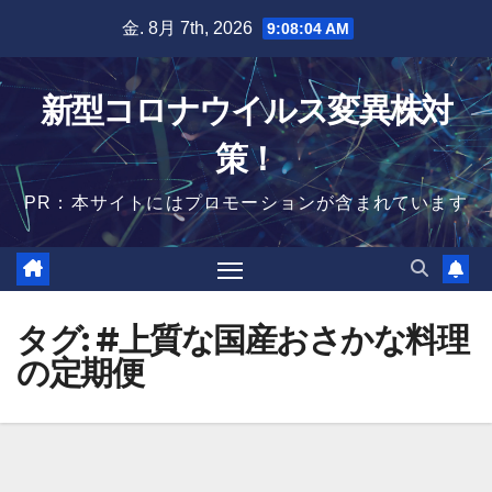
Skip
金. 8月 7th, 2026
9:08:04 AM
to
content
新型コロナウイルス変異株対
策！
PR：本サイトにはプロモーションが含まれています
タグ:
#上質な国産おさかな料理
の定期便