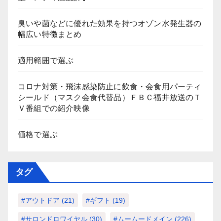
臭いや菌などに優れた効果を持つオゾン水発生器の
幅広い特徴まとめ
適用範囲で選ぶ
コロナ対策・飛沫感染防止に飲食・会食用パーティ
シールド（マスク会食代替品）ＦＢＣ福井放送のＴ
Ｖ番組での紹介映像
価格で選ぶ
タグ
#アウトドア
(21)
#ギフト
(19)
#サロンドロワイヤル
(30)
#ムームードメイン
(226)