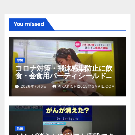
You missed
除菌
コロナ対策・飛沫感染防止に飲
食・会食用パーティシールド
（マスク会食代替品）ＦＢＣ福井
2026年7月6日
PIKAKICHI2015@GMAIL.COM
放送のＴＶ番組での紹介映像
除菌