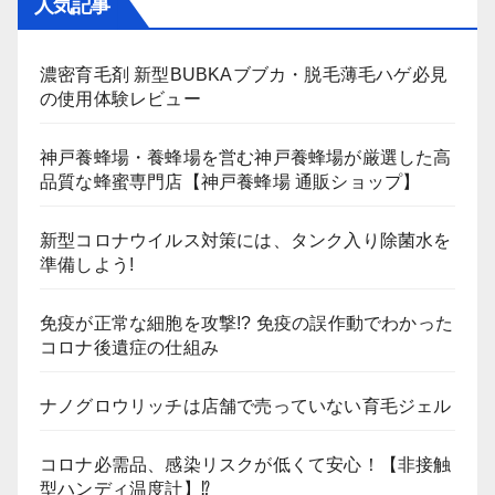
人気記事
濃密育毛剤 新型BUBKAブブカ・脱毛薄毛ハゲ必見
の使用体験レビュー
神戸養蜂場・養蜂場を営む神戸養蜂場が厳選した高
品質な蜂蜜専門店【神戸養蜂場 通販ショップ】
新型コロナウイルス対策には、タンク入り除菌水を
準備しよう!
免疫が正常な細胞を攻撃!? 免疫の誤作動でわかった
コロナ後遺症の仕組み
ナノグロウリッチは店舗で売っていない育毛ジェル
コロナ必需品、感染リスクが低くて安心！【非接触
型ハンディ温度計】⁉