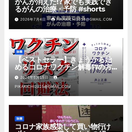
がんが消えた!? 家でも実践でき
るがんの治療・予防 #shorts
2026年7月4日
PIKAKICHI2015@GMAIL.COM
除菌
【ベストセラー】きょうから始
めるコロナワクチン解毒17の方
法【本要約】
2026年6月15日
PIKAKICHI2015@GMAIL.COM
除菌
コロナ家族感染して買い物行け