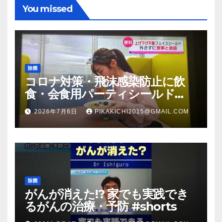
You missed
除菌
コロナ対策・飛沫感染防止に飲
食・会食用パーティシールド
（マスク会食代替品）ＦＢＣ福井
2026年7月6日
PIKAKICHI2015@GMAIL.COM
放送のＴＶ番組での紹介映像
除菌
がんが消えた!? 家でも実践でき
るがんの治療・予防 #shorts