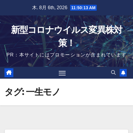
Skip
木. 8月 6th, 2026
11:50:14 AM
to
content
新型コロナウイルス変異株対
策！
PR：本サイトにはプロモーションが含まれています
タグ:
一生モノ