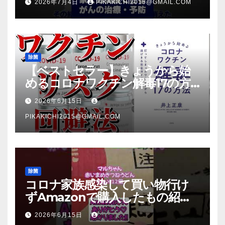
2026年7月4日
PIKAKICHI2015@GMAIL.COM
除菌
【ベストセラー】きょうから始
めるコロナワクチン解毒17の方
法【本要約】
2026年6月15日
PIKAKICHI2015@GMAIL.COM
除菌
コロナ家族感染して買い物行け
ずAmazonで購入したもの紹
介 #Shorts
2026年6月15日