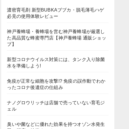
濃密育毛剤 新型BUBKAブブカ・脱毛薄毛ハゲ
必見の使用体験レビュー
神戸養蜂場・養蜂場を営む神戸養蜂場が厳選し
た高品質な蜂蜜専門店【神戸養蜂場 通販ショッ
プ】
新型コロナウイルス対策には、タンク入り除菌
水を準備しよう!
免疫が正常な細胞を攻撃!? 免疫の誤作動でわか
ったコロナ後遺症の仕組み
ナノグロウリッチは店舗で売っていない育毛ジ
ェル
臭いや菌などに優れた効果を持つオゾン水発生