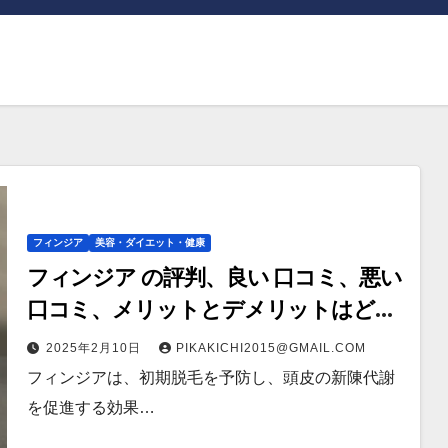
フィンジア
美容・ダイエット・健康
フィンジア の評判、良い 口コミ、悪い
口コミ、メリットとデメリットはどう
なの？ 【徹底解説】
2025年2月10日
PIKAKICHI2015@GMAIL.COM
フィンジアは、初期脱毛を予防し、頭皮の新陳代謝
を促進する効果…