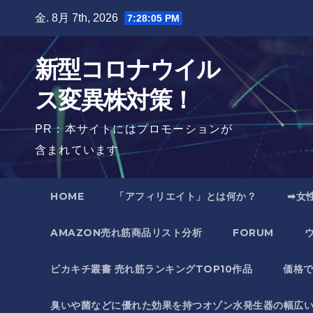
Skip
金. 8月 7th, 2026
7:28:07 PM
to
content
新型コロナウイル
ス変異株対策！
PR：本サイトにはプロモーションが
含まれています
HOME
「アフィリエイト」とは何か？
➡女
AMAZON売れ筋商品リスト分析
FORUM
ピカキチ叢書 売れ筋ランキングTOP10作品
価格
臭いや菌などに優れた効果を持つオゾン水発生器の幅広