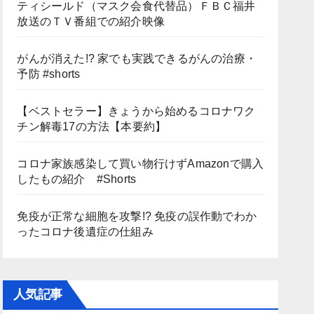
ティシールド（マスク会食代替品）ＦＢＣ福井
放送のＴＶ番組での紹介映像
がんが消えた!? 家でも実践できるがんの治療・
予防 #shorts
【ベストセラー】きょうから始めるコロナワク
チン解毒17の方法【本要約】
コロナ家族感染して買い物行けずAmazonで購入
したもの紹介 #Shorts
免疫が正常な細胞を攻撃!? 免疫の誤作動でわか
ったコロナ後遺症の仕組み
人気記事