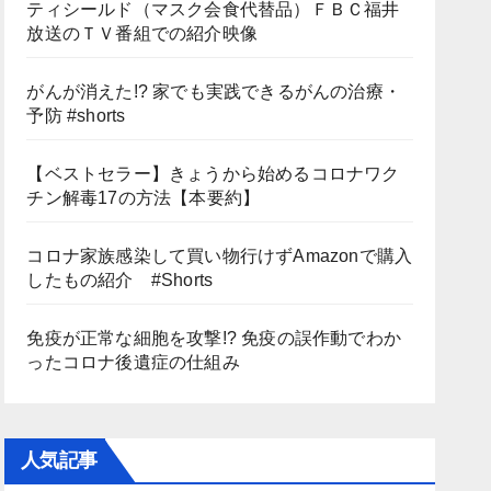
ティシールド（マスク会食代替品）ＦＢＣ福井
放送のＴＶ番組での紹介映像
がんが消えた!? 家でも実践できるがんの治療・
予防 #shorts
【ベストセラー】きょうから始めるコロナワク
チン解毒17の方法【本要約】
コロナ家族感染して買い物行けずAmazonで購入
したもの紹介 #Shorts
免疫が正常な細胞を攻撃!? 免疫の誤作動でわか
ったコロナ後遺症の仕組み
人気記事