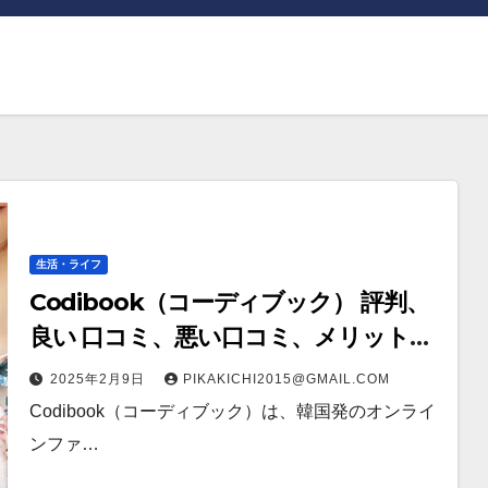
生活・ライフ
Codibook（コーディブック） 評判、
良い 口コミ、悪い口コミ、メリットと
デメリット!! 【徹底解説】
2025年2月9日
PIKAKICHI2015@GMAIL.COM
Codibook（コーディブック）は、韓国発のオンライ
ンファ…