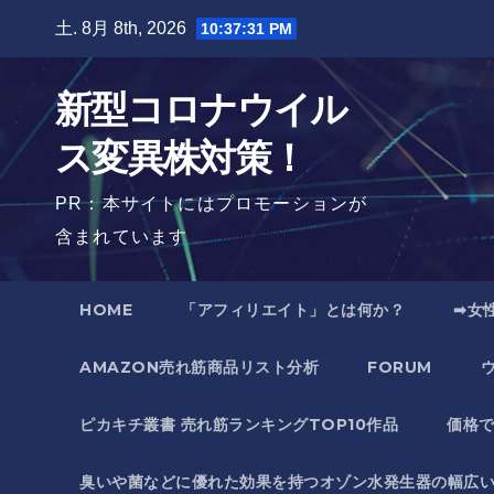
Skip
土. 8月 8th, 2026
10:37:32 PM
to
content
新型コロナウイル
ス変異株対策！
PR：本サイトにはプロモーションが
含まれています
HOME
「アフィリエイト」とは何か？
➡女
AMAZON売れ筋商品リスト分析
FORUM
ピカキチ叢書 売れ筋ランキングTOP10作品
価格
臭いや菌などに優れた効果を持つオゾン水発生器の幅広