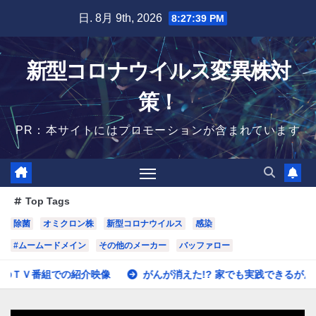
Skip
日. 8月 9th, 2026
8:27:40 PM
to
content
新型コロナウイルス変異株対
策！
PR：本サイトにはプロモーションが含まれています
Top Tags
除菌
オミクロン株
新型コロナウイルス
感染
#ムームードメイン
その他のメーカー
バッファロー
の紹介映像
がんが消えた!? 家でも実践できるがんの治療・予防 #s