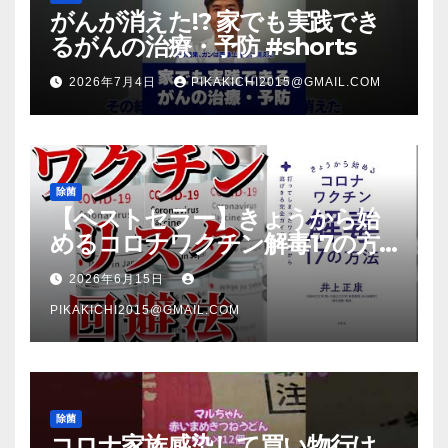
がんが消えた!? 家でも実践でき
るがんの治療・予防 #shorts
2026年7月4日
PIKAKICHI2015@GMAIL.COM
除菌
【ベストセラー】きょうから始
めるコロナワクチン解毒17の方
法【本要約】
2026年6月15日
PIKAKICHI2015@GMAIL.COM
除菌
コロナ家族感染して買い物行け