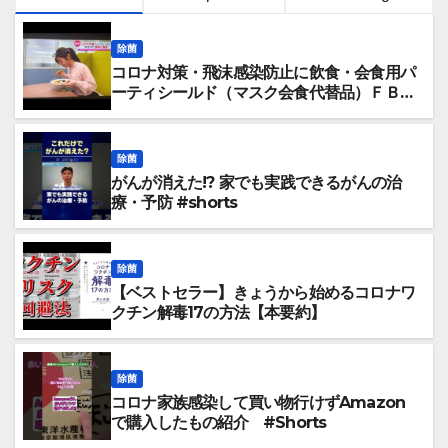
除菌
コロナ対策・飛沫感染防止に飲食・会食用パ
ーティシールド（マスク会食代替品）ＦＢＣ
福井放送のＴＶ番組での紹介映像
除菌
がんが消えた!? 家でも実践できるがんの治
療・予防 #shorts
除菌
【ベストセラー】きょうから始めるコロナワ
クチン解毒17の方法【本要約】
除菌
コロナ家族感染して買い物行けずAmazon
で購入したもの紹介 #Shorts