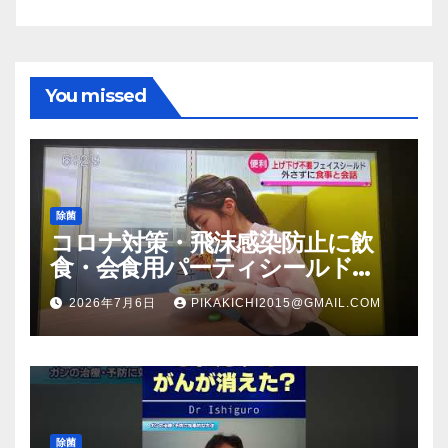
You missed
除菌
コロナ対策・飛沫感染防止に飲
食・会食用パーティシールド
（マスク会食代替品）ＦＢＣ福井
2026年7月6日
PIKAKICHI2015@GMAIL.COM
放送のＴＶ番組での紹介映像
除菌