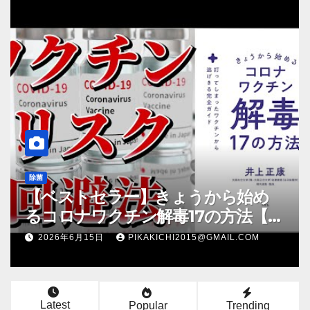
除菌
【ベストセラー】きょうから始め
るコロナワクチン解毒17の方法【本
要約】
2026年6月15日
PIKAKICHI2015@GMAIL.COM
Latest
Popular
Trending