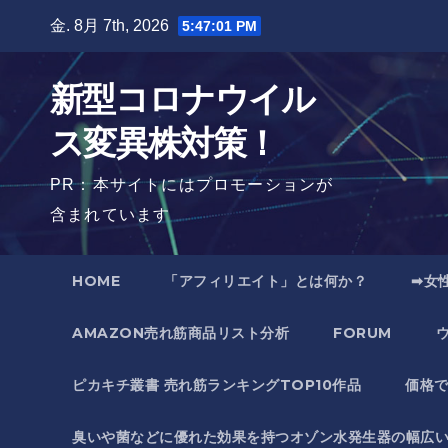
Skip
金. 8月 7th, 2026
5:47:02 PM
to
content
新型コロナウイル
ス変異株対策！
PR：本サイトにはプロモーションが
含まれています
HOME
「アフィリエイト」とは何か？
➡女
AMAZON売れ筋商品リスト分析
FORUM
ピカキチ叢書 売れ筋ランキングTOP10作品
価格
臭いや菌などに優れた効果を持つオゾン水発生器の幅広