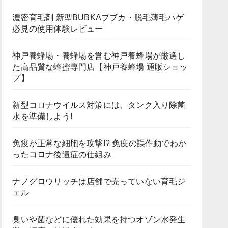
濃密育毛剤 新型BUBKAブブカ・脱毛薄毛ハゲ
必見の使用体験レビュー
神戸養蜂場・養蜂場を営む神戸養蜂場が厳選し
た高品質な蜂蜜専門店【神戸養蜂場 通販ショッ
プ】
新型コロナウイルス対策には、タンク入り除菌
水を準備しよう!
免疫が正常な細胞を攻撃!? 免疫の誤作動でわか
ったコロナ後遺症の仕組み
ナノグロウリッチは店舗で売っていない育毛ジ
ェル
臭いや菌などに優れた効果を持つオゾン水発生