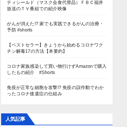
ティシールド（マスク会食代替品）ＦＢＣ福井
放送のＴＶ番組での紹介映像
がんが消えた!? 家でも実践できるがんの治療・
予防 #shorts
【ベストセラー】きょうから始めるコロナワク
チン解毒17の方法【本要約】
コロナ家族感染して買い物行けずAmazonで購入
したもの紹介 #Shorts
免疫が正常な細胞を攻撃!? 免疫の誤作動でわか
ったコロナ後遺症の仕組み
人気記事