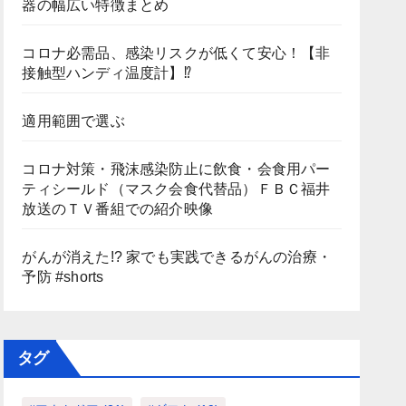
器の幅広い特徴まとめ
コロナ必需品、感染リスクが低くて安心！【非
接触型ハンディ温度計】⁉
適用範囲で選ぶ
コロナ対策・飛沫感染防止に飲食・会食用パー
ティシールド（マスク会食代替品）ＦＢＣ福井
放送のＴＶ番組での紹介映像
がんが消えた!? 家でも実践できるがんの治療・
予防 #shorts
タグ