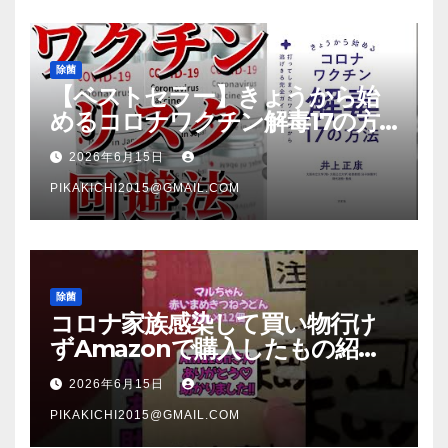
除菌
【ベストセラー】きょうから始
めるコロナワクチン解毒17の方
法【本要約】
2026年6月15日
PIKAKICHI2015@GMAIL.COM
除菌
コロナ家族感染して買い物行け
ずAmazonで購入したもの紹
介 #Shorts
2026年6月15日
PIKAKICHI2015@GMAIL.COM