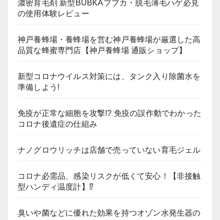
濃密育毛剤 新型BUBKAブブカ・脱毛薄毛ハゲ必見
の使用体験レビュー
神戸養蜂場・養蜂場を営む神戸養蜂場が厳選した高
品質な蜂蜜専門店【神戸養蜂場 通販ショップ】
新型コロナウイルス対策には、タンク入り除菌水を
準備しよう!
免疫が正常な細胞を攻撃!? 免疫の誤作動でわかった
コロナ後遺症の仕組み
ナノグロウリッチは店舗で売っていない育毛ジェル
コロナ必需品、感染リスクが低くて安心！【非接触
型ハンディ温度計】⁉
臭いや菌などに優れた効果を持つオゾン水発生器の