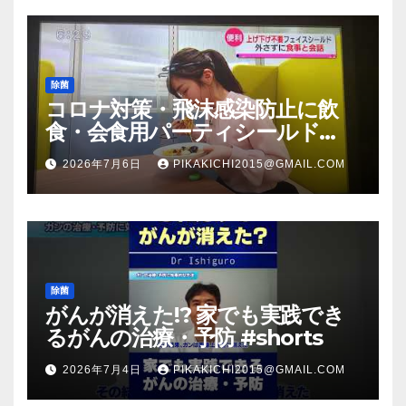
除菌
コロナ対策・飛沫感染防止に飲
食・会食用パーティシールド
（マスク会食代替品）ＦＢＣ福井
2026年7月6日
PIKAKICHI2015@GMAIL.COM
放送のＴＶ番組での紹介映像
除菌
がんが消えた!? 家でも実践でき
るがんの治療・予防 #shorts
2026年7月4日
PIKAKICHI2015@GMAIL.COM