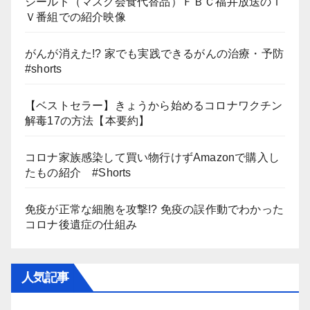
シールド（マスク会食代替品）ＦＢＣ福井放送のＴ
Ｖ番組での紹介映像
がんが消えた!? 家でも実践できるがんの治療・予防
#shorts
【ベストセラー】きょうから始めるコロナワクチン
解毒17の方法【本要約】
コロナ家族感染して買い物行けずAmazonで購入し
たもの紹介 #Shorts
免疫が正常な細胞を攻撃!? 免疫の誤作動でわかった
コロナ後遺症の仕組み
人気記事