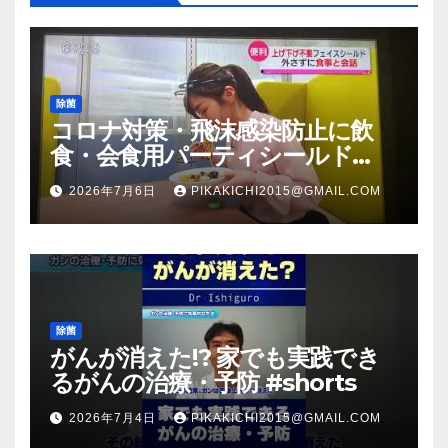
除菌
コロナ対策・飛沫感染防止に飲
食・会食用パーティシールド
（マスク会食代替品）ＦＢＣ福井
2026年7月6日
PIKAKICHI2015@GMAIL.COM
放送のＴＶ番組での紹介映像
除菌
がんが消えた!? 家でも実践でき
るがんの治療・予防 #shorts
2026年7月4日
PIKAKICHI2015@GMAIL.COM