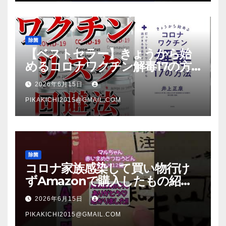
除菌
【ベストセラー】きょうから始
めるコロナワクチン解毒17の方
法【本要約】
2026年6月15日
PIKAKICHI2015@GMAIL.COM
除菌
コロナ家族感染して買い物行け
ずAmazonで購入したもの紹
介 #Shorts
2026年6月15日
PIKAKICHI2015@GMAIL.COM