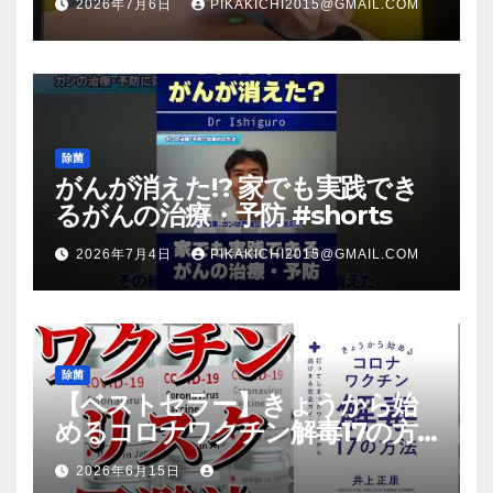
2026年7月6日
PIKAKICHI2015@GMAIL.COM
放送のＴＶ番組での紹介映像
除菌
がんが消えた!? 家でも実践でき
るがんの治療・予防 #shorts
2026年7月4日
PIKAKICHI2015@GMAIL.COM
除菌
【ベストセラー】きょうから始
めるコロナワクチン解毒17の方
法【本要約】
2026年6月15日