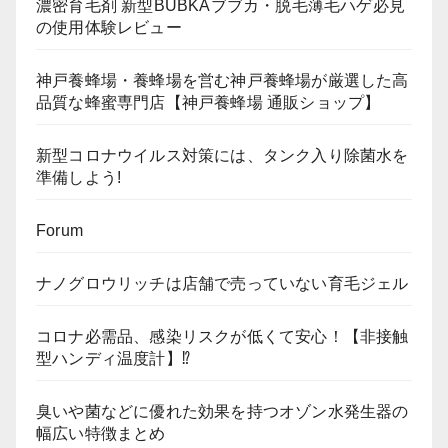
濃密育毛剤 新型BUBKAブブカ・脱毛薄毛ハゲ必見
の使用体験レビュー
神戸養蜂場・養蜂場を営む神戸養蜂場が厳選した高
品質な蜂蜜専門店【神戸養蜂場 通販ショップ】
新型コロナウイルス対策には、タンク入り除菌水を
準備しよう!
Forum
ナノグロウリッチは店舗で売っていない育毛ジェル
コロナ必需品、感染リスクが低くて安心！【非接触
型ハンディ温度計】⁉
臭いや菌などに優れた効果を持つオゾン水発生器の
幅広い特徴まとめ