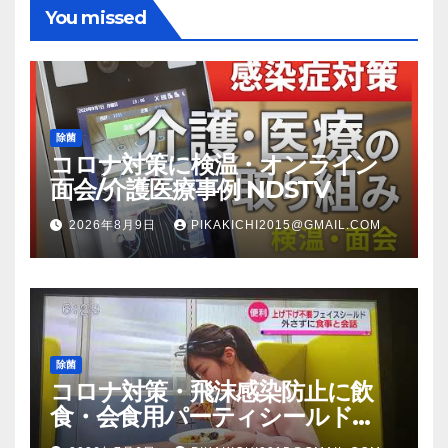
You missed
除菌
コロナ対策に検温・オンライン
面会/介護医療事例 NDSTV
2026年8月9日
PIKAKICHI2015@GMAIL.COM
除菌
コロナ対策・飛沫感染防止に飲
食・会食用パーティシールド
（マスク会食代替品）ＦＢＣ福井