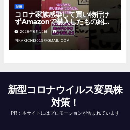
除菌
コロナ家族感染して買い物行け
ずAmazonで購入したもの紹
介 #Shorts
2026年6月15日
PIKAKICHI2015@GMAIL.COM
新型コロナウイルス変異株
対策！
PR：本サイトにはプロモーションが含まれています