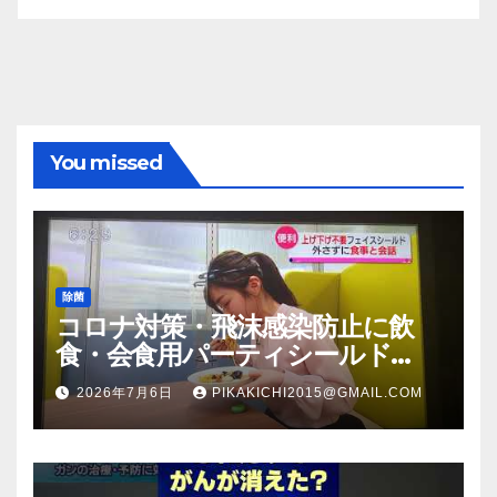
You missed
除菌
コロナ対策・飛沫感染防止に飲
食・会食用パーティシールド
（マスク会食代替品）ＦＢＣ福井
2026年7月6日
PIKAKICHI2015@GMAIL.COM
放送のＴＶ番組での紹介映像