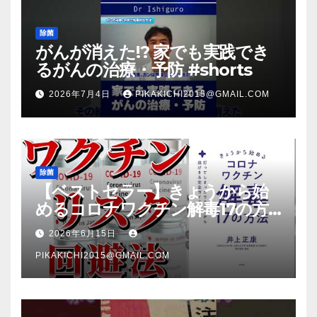
除菌
がんが消えた!? 家でも実践でき
るがんの治療・予防 #shorts
2026年7月4日
PIKAKICHI2015@GMAIL.COM
除菌
【ベストセラー】きょうから始
めるコロナワクチン解毒17の方
法【本要約】
2026年6月15日
PIKAKICHI2015@GMAIL.COM