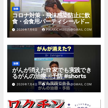
除菌
コロナ対策・飛沫感染防止に飲
食・会食用パーティシールド
（マスク会食代替品）ＦＢＣ福井
2026年7月6日
PIKAKICHI2015@GMAIL.COM
放送のＴＶ番組での紹介映像
除菌
がんが消えた!? 家でも実践でき
るがんの治療・予防 #shorts
2026年7月4日
PIKAKICHI2015@GMAIL.COM