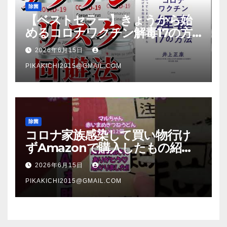
除菌
【ベストセラー】きょうから始
めるコロナワクチン解毒17の方
法【本要約】
2026年6月15日
PIKAKICHI2015@GMAIL.COM
除菌
コロナ家族感染して買い物行け
ずAmazonで購入したもの紹
介 #Shorts
2026年6月15日
PIKAKICHI2015@GMAIL.COM