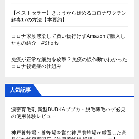
【ベストセラー】きょうから始めるコロナワクチン
解毒17の方法【本要約】
コロナ家族感染して買い物行けずAmazonで購入し
たもの紹介 #Shorts
免疫が正常な細胞を攻撃!? 免疫の誤作動でわかった
コロナ後遺症の仕組み
人気記事
濃密育毛剤 新型BUBKAブブカ・脱毛薄毛ハゲ必見
の使用体験レビュー
神戸養蜂場・養蜂場を営む神戸養蜂場が厳選した高