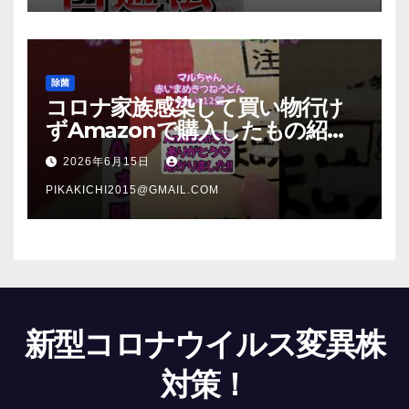
除菌
コロナ家族感染して買い物行け
ずAmazonで購入したもの紹
介 #Shorts
2026年6月15日
PIKAKICHI2015@GMAIL.COM
新型コロナウイルス変異株
対策！