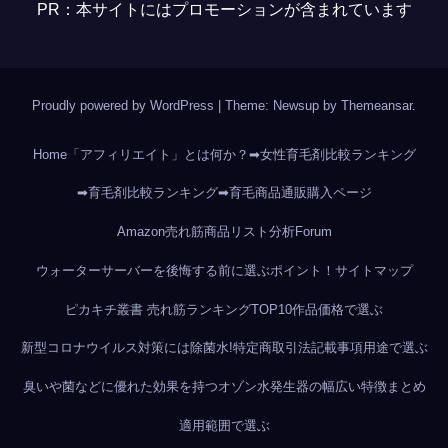
PR：本サイトにはプロモーションが含まれています
Proudly powered by WordPress
|
Theme: Newsup by
Themeansar
.
Home
「アフィリエイト」とは何か？
➡女性育毛剤比較ランキング
➡育毛剤比較ランキング
➡育毛商品通販購入ページ
Amazon売れ筋商品リスト分析
Forum
ウォーターサーバーを後悔する前に選ぶポイント！
サイトマップ
ピカキチ叢書 売れ筋ランキングTOP10作品
価格で選ぶ
新型コロナウイルス対策には除菌水!
特定商取引法記載事項
用途で選ぶ
臭いや菌などに優れた効果を持つオゾン水発生器の幅広い特徴まとめ
適用範囲で選ぶ