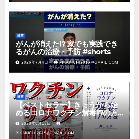
除菌
がんが消えた!? 家でも実践でき
るがんの治療・予防 #shorts
2026年7月4日
PIKAKICHI2015@GMAIL.COM
除菌
【ベストセラー】きょうから始
めるコロナワクチン解毒17の方
法【本要約】
2026年6月15日
PIKAKICHI2015@GMAIL.COM