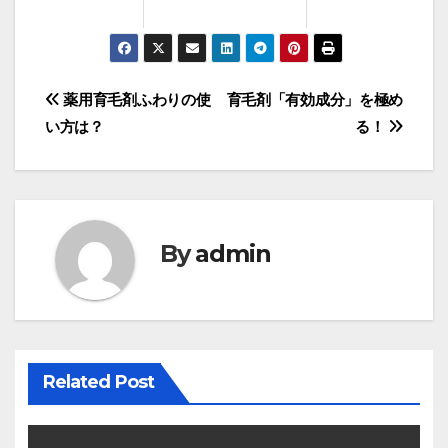
投
薬用育毛剤ふわりの使
育毛剤「有効成分」を極め
い方は？
る！
稿
ナ
ビ
By
admin
ゲ
ー
シ
Related Post
ョ
ン