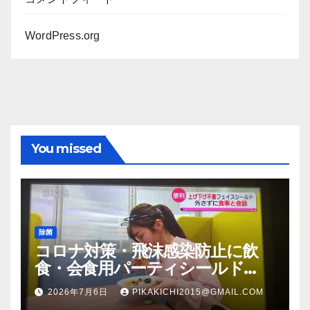
WordPress.org
You missed
除菌
コロナ対策・飛沫感染防止に飲
食・会食用パーティシールド
（マスク会食代替品）ＦＢＣ福井
2026年7月6日
PIKAKICHI2015@GMAIL.COM
放送のＴＶ番組での紹介映像