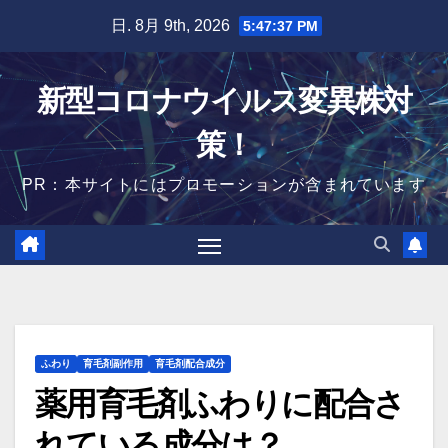
Skip
日. 8月 9th, 2026
5:47:38 PM
to
content
新型コロナウイルス変異株対
策！
PR：本サイトにはプロモーションが含まれています
ふわり
育毛剤副作用
育毛剤配合成分
薬用育毛剤ふわりに配合さ
れている成分は？