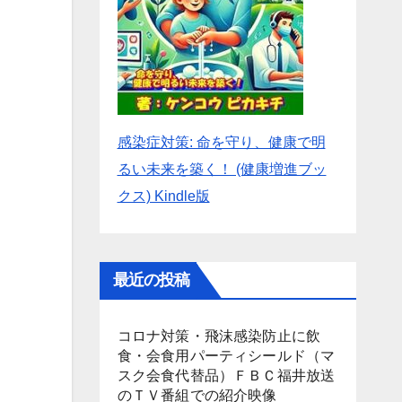
感染症対策: 命を守り、健康で明
るい未来を築く！ (健康増進ブッ
クス) Kindle版
最近の投稿
コロナ対策・飛沫感染防止に飲
食・会食用パーティシールド（マ
スク会食代替品）ＦＢＣ福井放送
のＴＶ番組での紹介映像