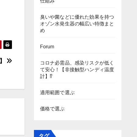
仕組み
臭いや菌などに優れた効果を持つ
オゾン水発生器の幅広い特徴まと
め
Forum
a】
コロナ必需品、感染リスクが低く
て安心！【非接触型ハンディ温度
計】⁉
適用範囲で選ぶ
価格で選ぶ
タグ