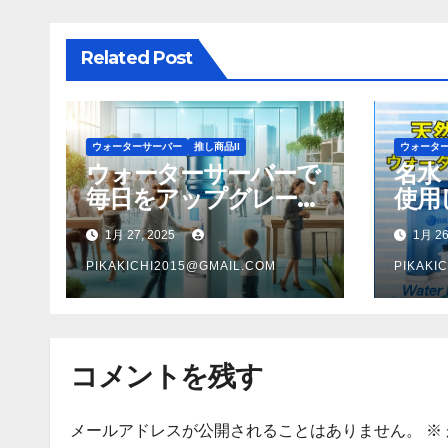
シ
ョ
Related Post
ン
ウォーターサーバー
推し商品II
ウォータ
ウォーターサーバーで
名水
毎日をアップグレー
使用
ド、清潔で健康的な生
ーバ
1月 27, 2025
1月 26
活への一歩
PIKAKICHI2015@GMAIL.COM
PIKAKI
コメントを残す
メールアドレスが公開されることはありません。
※