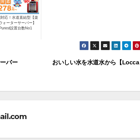
国対応！水道直結型【楽
ウォーターサーバー】
Purest設置台数No1
ーバー
おいしい水を水道水から【Locc
ail.com