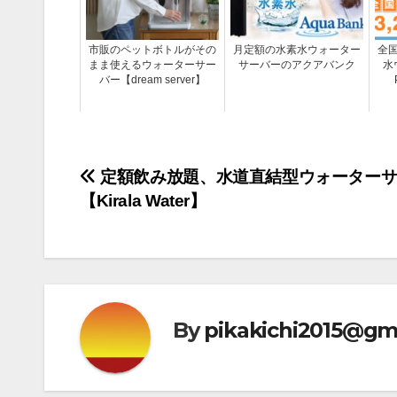
市販のペットボトルがその
月定額の水素水ウォーター
全
まま使えるウォーターサー
サーバーのアクアバンク
水
バー【dream server】
投
定額飲み放題、水道直結型ウォーターサ
【Kirala Water】
稿
ナ
ビ
ゲ
By
pikakichi2015@gm
ー