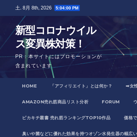
Skip
土. 8月 8th, 2026
5:04:01 PM
to
content
新型コロナウイル
ス変異株対策！
PR：本サイトにはプロモーションが
含まれています
HOME
「アフィリエイト」とは何か？
➡女
AMAZON売れ筋商品リスト分析
FORUM
ピカキチ叢書 売れ筋ランキングTOP10作品
価格
臭いや菌などに優れた効果を持つオゾン水発生器の幅広