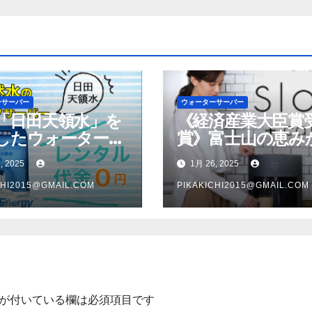
ーサーバー
ウォーターサーバー
「日田天領水」を
《経済産業大臣賞
したウォーターサ
賞》富士山の恵み
ー
生まれた天然水【
, 2025
1月 26, 2025
シャス】
CHI2015@GMAIL.COM
PIKAKICHI2015@GMAIL.COM
が付いている欄は必須項目です