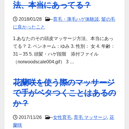
法、本当にあってる？
2018/01/28
–
育毛・薄毛ハゲ体験談
,
髪の毛
に良かったこと
1.あなたのその頭皮マッサージ方法、本当にあっ
てる？ 2. ペンネーム：ゆみ 3. 性別： 女 4. 年齢：
31～35 5. 頭髪・ハゲ段階 添付ファイル
（norwoodscale004.gif） 3 …
花蘭咲を使う際のマッサージ
で手がベタつくことはあるの
か？
2017/11/26
–
女性育毛
,
育毛 マッサージ
,
花
蘭咲