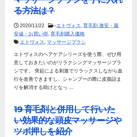
る方法は？
2020/11/22
–
エトヴォス
,
育毛剤 激安・最
安値・お買い得
,
育毛剤購入価格
エトヴォス
,
マッサージブラシ
エトヴォスのヘアケアシリーズを使う際、ぜひ用
意しておきたいのがリラクシングマッサージブラ
シです。 突起による刺激でリラックスしながら血
行を改善できますし、シャンプーの際に皮脂詰ま
りを解消する助けとなっ …
19 育毛剤と併用して行いた
い効果的な頭皮マッサージや
ツボ押しを紹介