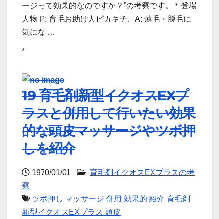
ージって効果的なのですか？”の考察です。＊登場
人物 P: 育毛お助け人ピカキチ、A: 薄毛・脱毛に
気にな …
*
19 育毛剤新型イクオスEXプ
ラスと併用して行いたい効果
的な頭皮マッサージやツボ押
しを紹介
1970/01/01
–
育毛剤イクオスEXプラスの考
察
ツボ押し マッサージ 併用 効果的 紹介 育毛剤
新型イクオスEXプラス 頭皮