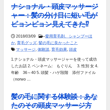
ナショナル・頭皮マッサージ
ャー：髪の分け目に短い毛が
ピョンピョン見えてきた⁉
2018/03/09
–
愛用育毛剤、シャンプーほ
か
,
育毛グッズ
,
髪の毛に良かったこと
マッサージ
,
体験談
,
育毛効果
,
頭皮
1.ナショナル・頭皮マッサージャーを使って成功
したお話 2. ペンネーム: もぐりん 3. 性別 女 4.
年齢 36～40 5. 頭髪・ハゲ段階 添付ファイル
（norwo …
髪の毛に関する体験談：あな
たのその頭皮マッサージ方