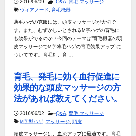
2016/06/09
–
Q&A
,
育毛 マッサージ
ヴィアノード
,
育毛機器
薄毛ハゲの克服には、頭皮マッサージが大切で
す。また、むずかしいとされるM字ハゲの育毛に
も効果がでるのか？今回のテーマは”育毛機器の頭
皮マッサージでM字薄毛ハゲの育毛効果アップ”に
ついてです。育毛剤、育 …
育毛、発毛に効く血行促進に
効果的な頭皮マッサージの方
法があれば教えてください。
2016/06/02
–
Q&A
,
育毛 マッサージ
M字型ハゲ
,
マッサージ
,
頭皮
頭皮マッサージは、血流アップに最適です。育毛