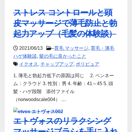
ストレス コントロールと頭
皮マッサージで薄毛防止と勃
起力アップ（毛髪の体験談）
2021/06/13
–
育毛 マッサージ
,
育毛・薄毛
ハゲ体験談
,
髪の毛に良かったこと
イクオス
,
チャップアップ
,
ポリピュア
1. 薄毛と勃起力低下の原因は同じ 2. ペンネー
ム：クラウド 3. 性別：男 4. 年齢：41～45 5. 頭
髪・ハゲ段階 添付ファイル
（norwoodscale004） …
エトヴォスのリラクシング
マッサージブラシを手に入れ