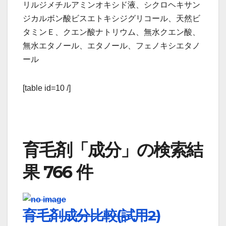
リルジメチルアミンオキシド液、シクロヘキサン
ジカルボン酸ビスエトキシジグリコール、天然ビ
タミンＥ、クエン酸ナトリウム、無水クエン酸、
無水エタノール、エタノール、フェノキシエタノ
ール
[table id=10 /]
育毛剤「成分」の検索結
果 766 件
育毛剤成分比較(試用2)