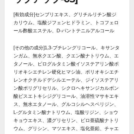
[有効成分]センブリエキス、グリチルリチン酸ジ
カリウム、塩酸ジフェンヒドラミン、トコフェロ
ール酢酸エステル、D-パントテニルアルコール
[その他の成分]1,3-ブチレングリコール、キサンタ
ンガム、無水クエン酸、クエン酸ナトリウム、エ
タノール、ピログルタミン酸イソステアリン酸ポ
リオキシエチレン硬化ヒマシ油、ポリオキシエチ
レンオクチルドデシルエーテル、ジイソステアリ
ン酸ポリグリセリル、シクロヘキサンジカルボン
酸ビスエトキシジグリコール、油溶性マサキエキ
ス、無水エタノール、グルコシルヘスペリジン、
L-グルタミン酸ナトリウム、塩酸リジン、ショウ
キョウエキス、濃グリセリン、ピロ亜硫酸ナトリ
ウム、グリシン、マツエキス、塩化亜鉛、チャエ