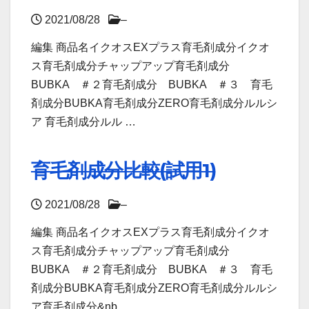
2021/08/28
–
編集 商品名イクオスEXプラス育毛剤成分イクオ
ス育毛剤成分チャップアップ育毛剤成分
BUBKA ＃２育毛剤成分 BUBKA ＃３ 育毛
剤成分BUBKA育毛剤成分ZERO育毛剤成分ルルシ
ア 育毛剤成分ルル …
育毛剤成分比較(試用1)
2021/08/28
–
編集 商品名イクオスEXプラス育毛剤成分イクオ
ス育毛剤成分チャップアップ育毛剤成分
BUBKA ＃２育毛剤成分 BUBKA ＃３ 育毛
剤成分BUBKA育毛剤成分ZERO育毛剤成分ルルシ
ア育毛剤成分&nb …