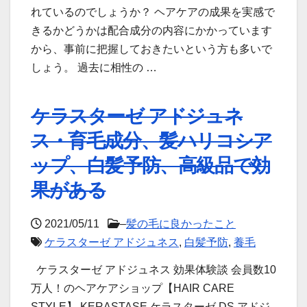
れているのでしょうか？ ヘアケアの成果を実感で
きるかどうかは配合成分の内容にかかっています
から、事前に把握しておきたいという方も多いで
しょう。 過去に相性の …
ケラスターゼ アドジュネ
ス・育毛成分、髪ハリコシア
ップ、白髪予防、高級品で効
果がある
2021/05/11
–
髪の毛に良かったこと
ケラスターゼ アドジュネス
,
白髪予防
,
養毛
ケラスターゼ アドジュネス 効果体験談 会員数10
万人！のヘアケアショップ【HAIR CARE
STYLE】 KERASTASE ケラスターゼ DS アドジ