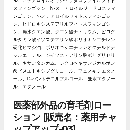
ル、ステアロイルオキシヘプタコサノイルフィト
スフィンゴシン、N-ステアロイルジヒドロスフィ
ンゴシン、N-ステアロイルフィトスフィンゴシ
ン、ヒドロキシステアリルフィトスフィンゴシ
ン、無水クエン酸、クエン酸ナトリウム、ピログ
ルタミン酸イソステアリン酸ポリオキシエチレン
硬化ヒマシ油、ポリオキシエチレンオクチルドデ
シルエーテル、ジイソステアリン酸ポリグリセリ
ル、キサンタンガム、シクロヘキサンジカルボン
酸ビスエトキシジグリコール、フェノキシエタノ
ール、D-パントテニルアルコール、無水エタノー
ル、エタノール
医薬部外品の育毛剤ロー
ション [販売名：薬用チャ
ップアップ-03]