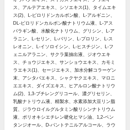
ス、アルテアエキス、シソエキス(1)、タイムエキ
ス(2)、L-ピロリドンカルボン酸、L-アルギニン、
DL-ピロリドンカルボン酸ナトリウム液、L-アス
パラギン酸、水酸化ナトリウム、グリシン、L-ア
ラニン、L-セリン、L-バリン、L-プロリン、L-ス
レオニン、L-イソロイシン、L-ヒスチジン、L-フ
ェニルアラニン、サクラ葉抽出液、ジオウエキ
ス、チョウジエキス、サンショウエキス、カモミ
ラエキス(1)、セージエキス、加水分解コラーゲン
末、アシタバエキス、シャクヤクエキス、マロニ
エエキス、ダイズエキス、ヒアルロン酸ナトリウ
ム(2)、1,3-ブチレングリコール、濃グリセリン、
乳酸ナトリウム液、精製水、水素添加大豆リン脂
質、ジラウロイルグルタミン酸リシンナトリウム
液、ポリオキシエチレン硬化ヒマシ油、1,2-ペン
タンジオール、D-パントテニルアルコール、ラウ