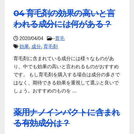
04 育毛剤の効果の高いと言
われる成分には何がある？
2020/04/04
–
育毛
効果
,
成分
,
育毛剤
育毛剤に含まれている成分には様々なものがあ
り、中でも効果の高いと言われるものがおすすめ
です。 もし育毛剤を購入する場合は成分の多さで
はなく、期待できる効果を重視して選ぶと良いで
しょう。おすすめのものを …
薬用ナノインパクトに含まれ
る有効成分は？