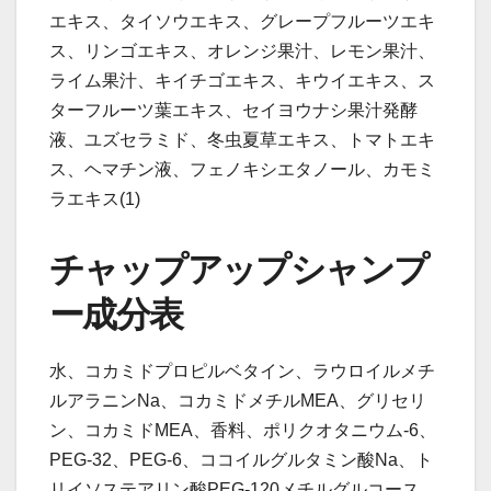
エキス、タイソウエキス、グレープフルーツエキ
ス、リンゴエキス、オレンジ果汁、レモン果汁、
ライム果汁、キイチゴエキス、キウイエキス、ス
ターフルーツ葉エキス、セイヨウナシ果汁発酵
液、ユズセラミド、冬虫夏草エキス、トマトエキ
ス、ヘマチン液、フェノキシエタノール、カモミ
ラエキス(1)
チャップアップシャンプ
ー成分表
水、コカミドプロピルベタイン、ラウロイルメチ
ルアラニンNa、コカミドメチルMEA、グリセリ
ン、コカミドMEA、香料、ポリクオタニウム-6、
PEG-32、PEG-6、ココイルグルタミン酸Na、ト
リイソステアリン酸PEG-120メチルグルコース、