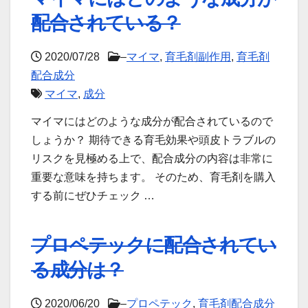
配合されている？
2020/07/28
–
マイマ
,
育毛剤副作用
,
育毛剤
配合成分
マイマ
,
成分
マイマにはどのような成分が配合されているので
しょうか？ 期待できる育毛効果や頭皮トラブルの
リスクを見極める上で、配合成分の内容は非常に
重要な意味を持ちます。 そのため、育毛剤を購入
する前にぜひチェック …
プロペテックに配合されてい
る成分は？
2020/06/20
–
プロペテック
,
育毛剤配合成分