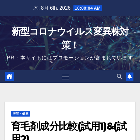
Skip
木. 8月 6th, 2026
10:00:05 AM
to
content
新型コロナウイルス変異株対
策！
PR：本サイトにはプロモーションが含まれています
美容・健康
育毛剤成分比較(試用1)&(試
用2)