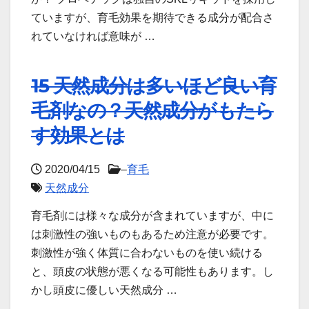
ていますが、育毛効果を期待できる成分が配合さ
れていなければ意味が …
15 天然成分は多いほど良い育
毛剤なの？天然成分がもたら
す効果とは
2020/04/15
–
育毛
天然成分
育毛剤には様々な成分が含まれていますが、中に
は刺激性の強いものもあるため注意が必要です。
刺激性が強く体質に合わないものを使い続ける
と、頭皮の状態が悪くなる可能性もあります。し
かし頭皮に優しい天然成分 …