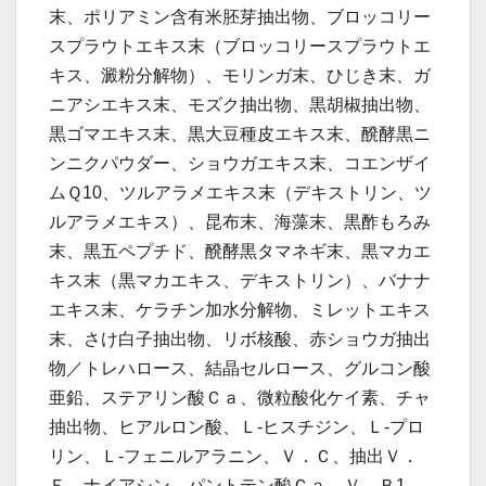
末、ポリアミン含有米胚芽抽出物、ブロッコリー
スプラウトエキス末（ブロッコリースプラウトエ
キス、澱粉分解物）、モリンガ末、ひじき末、ガ
ニアシエキス末、モズク抽出物、黒胡椒抽出物、
黒ゴマエキス末、黒大豆種皮エキス末、醗酵黒ニ
ンニクパウダー、ショウガエキス末、コエンザイ
ムＱ10、ツルアラメエキス末（デキストリン、ツ
ルアラメエキス）、昆布末、海藻末、黒酢もろみ
末、黒五ペプチド、醗酵黒タマネギ末、黒マカエ
キス末（黒マカエキス、デキストリン）、バナナ
エキス末、ケラチン加水分解物、ミレットエキス
末、さけ白子抽出物、リボ核酸、赤ショウガ抽出
物／トレハロース、結晶セルロース、グルコン酸
亜鉛、ステアリン酸Ｃａ、微粒酸化ケイ素、チャ
抽出物、ヒアルロン酸、Ｌ-ヒスチジン、Ｌ-プロ
リン、Ｌ-フェニルアラニン、Ｖ．Ｃ、抽出Ｖ．
Ｅ、ナイアシン、パントテン酸Ｃａ、Ｖ．Ｂ1、