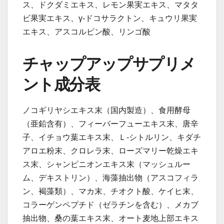
ス、ドクダミエキス、レモン果実エキス、マタタ
ビ果実エキス、γ-ドコサラクトン、キュウリ果実
エキス、アスコルビン酸、リンゴ酸
チャップアップサプリメ
ント成分表
ノコギリヤシエキス末（国内製造）、食用酵母
（亜鉛含有）、フィーバーフューエキス末、唐辛
子、イチョウ葉エキス末、Ｌ-シトルリン、キダチ
アロエ粉末、クロレラ末、ローズマリー乾燥エキ
ス末、シャンピニオンエキス末（マッシュルー
ム、デキストリン）、海藻抽出物（アスコフィラ
ン、褐藻類）、マカ末、チオクト酸、ケイヒ末、
コラーゲンペプチド（ゼラチンを含む）、メカブ
抽出物、桑の葉エキス末、オート麦地上部エキス