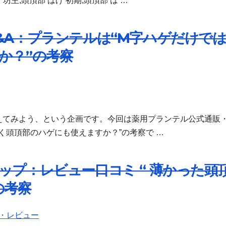
坊主,頭頂部 はげ 初期,頭頂部 は …
&A：プランテルは“M字ハゲだけで
か？”の考察
えてみよう、という企画です。今回は薬用プランテル公式通販
く頭頂部のハゲにも使えますか？”の考察で …
プ：レビュー口コミ “ 薄かった頭
の考察
・レビュー