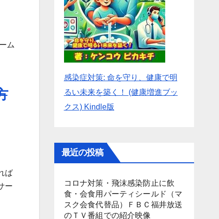
ーム
感染症対策: 命を守り、健康で明
方
るい未来を築く！ (健康増進ブッ
クス) Kindle版
最近の投稿
れば
コロナ対策・飛沫感染防止に飲
サー
食・会食用パーティシールド（マ
スク会食代替品）ＦＢＣ福井放送
のＴＶ番組での紹介映像