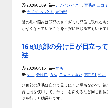
2020/05/09
–
ナノインパクト
,
育毛剤 口コ
ナノインパクト
,
頭頂部
髪の毛の悩みは頭部のさまざまな部位に現れるも
がなくなっていることを不安に感じる方もいるでし
16 頭頂部の分け目が目立
法
2020/04/16
–
育毛
ケア
,
分け目
,
方法
,
目立ってきた
,
育毛剤
,
賢い
,
頭頂部の薄毛は自分で見えにくい場所なので、気
育毛剤を使用して、分け目を変えるなど同じ部位
ジを行うと効果的です。