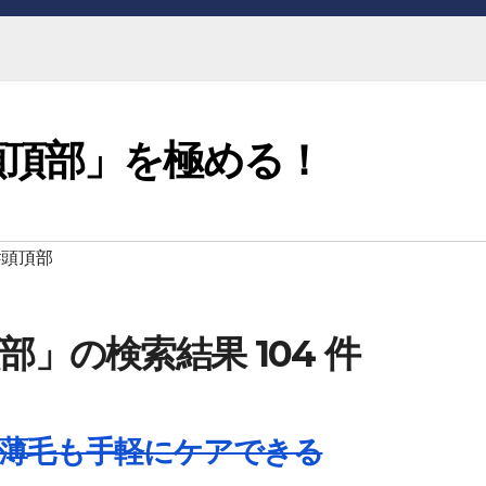
頭頂部」を極める！
#頭頂部
」の検索結果 104 件
薄毛も手軽にケアできる