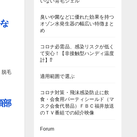
いない育毛ジェル
臭いや菌などに優れた効果を持つ
はな
オゾン水発生器の幅広い特徴まと
め
コロナ必需品、感染リスクが低く
て安心！【非接触型ハンディ温度
計】⁉
・脱毛
適用範囲で選ぶ
コロナ対策・飛沫感染防止に飲
食・会食用パーティシールド（マ
頂部
スク会食代替品）ＦＢＣ福井放送
のＴＶ番組での紹介映像
Forum