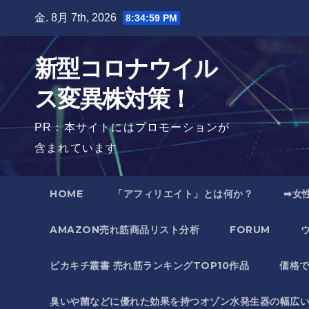
Skip
金. 8月 7th, 2026
8:35:00 PM
to
content
新型コロナウイル
ス変異株対策！
PR：本サイトにはプロモーションが
含まれています
HOME
「アフィリエイト」とは何か？
➡女
AMAZON売れ筋商品リスト分析
FORUM
ピカキチ叢書 売れ筋ランキングTOP10作品
価格
臭いや菌などに優れた効果を持つオゾン水発生器の幅広