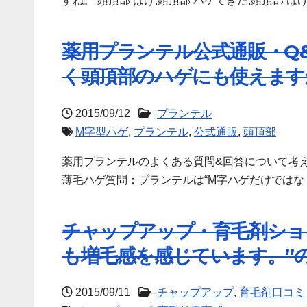
すね。 頭頂部 はげ,頭頂部 ハゲてきた,頭頂部 はげ 
薬用プランテル公式通販・Q
く頭頂部のハゲにも使えます
2015/09/12
–
プランテル
M字型ハゲ
,
プランテル
,
公式通販
,
頭頂部
薬用プランテルのよくある質問&回答について考
薄毛ハゲ質問：プランテルは“M字ハゲだけではな
チャップアップ・育毛剤ショッ
も増毛感を感じています。”
2015/09/11
–
チャップアップ
,
育毛剤口コミ