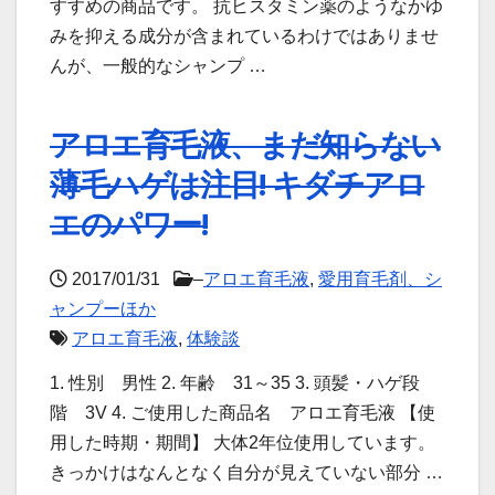
すすめの商品です。 抗ヒスタミン薬のようなかゆ
みを抑える成分が含まれているわけではありませ
んが、一般的なシャンプ …
アロエ育毛液、まだ知らない
薄毛ハゲは注目! キダチアロ
エのパワー!
2017/01/31
–
アロエ育毛液
,
愛用育毛剤、シ
ャンプーほか
アロエ育毛液
,
体験談
1. 性別 男性 2. 年齢 31～35 3. 頭髪・ハゲ段
階 3V 4. ご使用した商品名 アロエ育毛液 【使
用した時期・期間】 大体2年位使用しています。
きっかけはなんとなく自分が見えていない部分 …