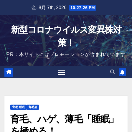
Skip
金. 8月 7th, 2026
10:27:27 PM
to
content
新型コロナウイルス変異株対
策！
PR：本サイトにはプロモーションが含まれています
育毛 睡眠
育毛剤
育毛、ハゲ、薄毛「睡眠」
を極める！