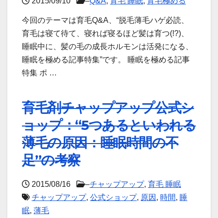
2015/09/10
–
Q&A
,
育毛 睡眠
,
育毛極める
今回のテーマは育毛Q&A、“脱毛薄毛ハゲ必読、
育毛は寝て待て、寝れば寝るほど髪は育つ(!?)、
睡眠中に、髪の毛の成長ホルモンは活発になる、
睡眠を極める記事特集”です。 睡眠を極める記事
特集 ポ …
育毛剤チャップアップ公式シ
ョップ：“5つあるといわれる
薄毛の原因：睡眠時間の不
足”の考察
2015/08/16
–
チャップアップ
,
育毛 睡眠
チャップアップ
,
公式ショップ
,
原因
,
時間
,
睡
眠
,
薄毛