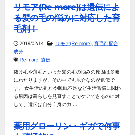
リモア(Re-more)は遺伝によ
る髪の毛の悩みに対応した育
毛剤！
2019/02/14
–
リモア(Re-more)
,
育毛剤配合
成分
Re-more
,
遺伝
抜け毛や薄毛といった髪の毛の悩みの原因は多岐
にわたりますが、その中でも厄介なのが遺伝で
す。 食生活の乱れや睡眠不足など生活習慣に関わ
る原因は暮らしを見直すことでケアできるのに対
して、遺伝は自分自身の力 …
薬用グローリン・ギガで何事