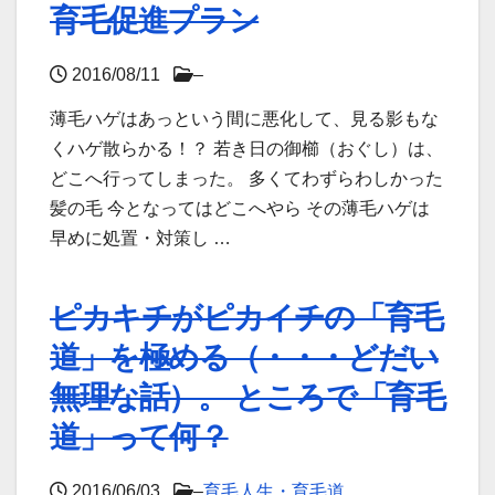
育毛促進プラン
2016/08/11
–
薄毛ハゲはあっという間に悪化して、見る影もな
くハゲ散らかる！？ 若き日の御櫛（おぐし）は、
どこへ行ってしまった。 多くてわずらわしかった
髪の毛 今となってはどこへやら その薄毛ハゲは
早めに処置・対策し …
ピカキチがピカイチの「育毛
道」を極める（・・・どだい
無理な話）。 ところで「育毛
道」って何？
2016/06/03
–
育毛人生・育毛道