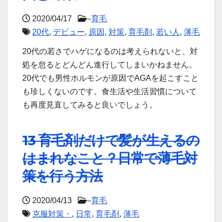
2020/04/17
–
育毛
20代
,
デビュー
,
原因
,
対策
,
育毛剤
,
若い人
,
薄毛
20代の若さでハゲになるのは考えられないと、対
処を怠るとどんどん進行してしまいかねません。
20代でも男性ホルモンが原因でAGAを起こすこと
も珍しくないのです。食生活や生活習慣について
も再度見直してみると良いでしょう。
13 育毛剤だけで髪が生えるの
はまれなこと？日常で薄毛対
策を行う方法
2020/04/13
–
育毛
克服対策・
,
日常
,
育毛剤
,
薄毛