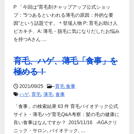
P 「今回は“育毛剤チャップアップ公式ショッ
プ：“5つあるといわれる薄毛の原因：外的な要
因”という話題です。＊登場人物 P: 育毛お助け人
ピカキチ、A: 薄毛・脱毛に気になりだしたお悩み
を持つAさん …
育毛、ハゲ、薄毛「食事」を
極める！
2021/09/25
–
育毛 食事
ハゲ
,
育毛
,
薄毛
,
食事
「食事」の検索結果 63 件 育毛バイオテック公式
サイト・薄毛ハゲ育毛Q&A考察：髪の毛の健康に
良い食事はなんですか？ 2015/11/16 -AGAクリ
ニック・サロン, バイオテック, …