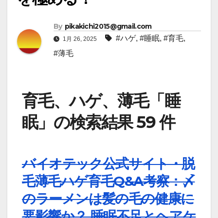
By
pikakichi2015@gmail.com
#ハゲ
,
#睡眠
,
#育毛
,
1月 26, 2025
#薄毛
育毛、ハゲ、薄毛「睡
眠」の検索結果 59 件
バイオテック公式サイト・脱
毛薄毛ハゲ育毛Q&A考察：〆
のラーメンは髪の毛の健康に
悪影響か？ 睡眠不足とヘアケ