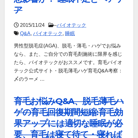
ア
2015/11/24
–
バイオテック
Q&A
,
バイオテック
,
睡眠
男性型脱毛症(AGA)、脱毛・薄毛・ハゲでお悩み
なら、また、ご自分での育毛剤施術に限界を感じ
たら、バイオテックがおススメです。育毛バイオ
テック公式サイト・脱毛薄毛ハゲ育毛Q&A考察：
〆のラーメ …
育毛お悩みQ&A、脱毛薄毛ハ
ゲの育毛回復期間短縮:育毛効
果アップには適切な睡眠が必
要、育毛は寝て待て・寝れば