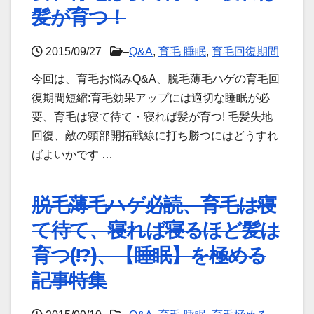
髪が育つ！
2015/09/27
–
Q&A
,
育毛 睡眠
,
育毛回復期間
今回は、育毛お悩みQ&A、脱毛薄毛ハゲの育毛回
復期間短縮:育毛効果アップには適切な睡眠が必
要、育毛は寝て待て・寝れば髪が育つ! 毛髪失地
回復、敵の頭部開拓戦線に打ち勝つにはどうすれ
ばよいかです …
脱毛薄毛ハゲ必読、育毛は寝
て待て、寝れば寝るほど髪は
育つ(!?)、【睡眠】を極める
記事特集